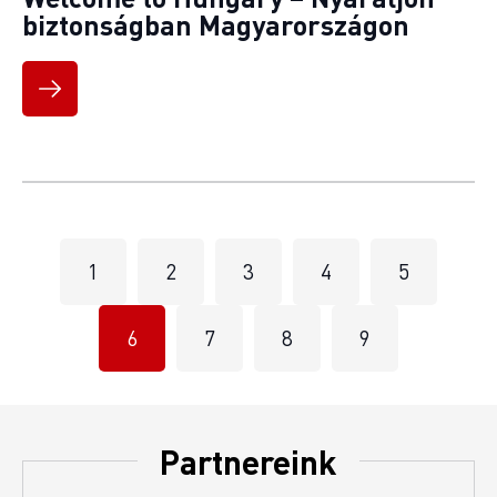
biztonságban Magyarországon
1
2
3
4
5
6
7
8
9
Partnereink