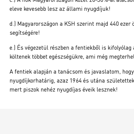
eleve kevesebb lesz az állami nyugdíjuk!
d.) Magyarországon a KSH szerint majd 440 ezer 
segítségére!
e.) És végezetül részben a fentiekből is kifolyóla
költenek többet egészségükre, ami még megterhelő
A fentiek alapján a tanácsom és javaslatom, hog
nyugdíjkorhatárig, azaz 1964 és utána születettek,
mert piszok nehéz nyugdíjas éveik lesznek!