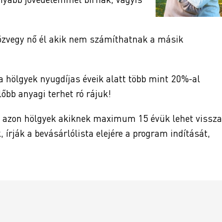
özvegy nő él akik nem számíthatnak a másik
g a hölgyek nyugdíjas éveik alatt több mint 20%-al
bb anyagi terhet ró rájuk!
y azon hölgyek akiknek maximum 15 évük lehet vissza
 írják a bevásárlólista elejére a program indítását,