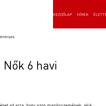
KEZDŐLAP
HÍREK
ÉLETT
redmények
. Nők 6 havi
őséget ad arra, hogy azon magánszemélyek, akik