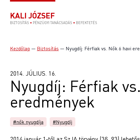
KALI JÓZSEF
BIZTOSÍTÁS
•
PÉNZÜGYI TANÁCSADÁS
•
BEFEKTETÉS
Kezdőlap
—
Biztosítás
—
Nyugdíj: Férfiak vs. Nők 6 havi e
2014. JÚLIUS. 16.
Nyugdíj: Férfiak vs
eredmények
#nők nyugdíja
#Nyugdíj
2014 január 1-től az SzJA törvény (3§. 93) lehet