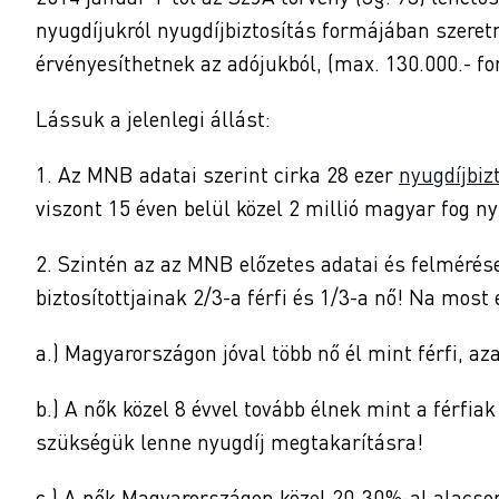
nyugdíjukról nyugdíjbiztosítás formájában szere
érvényesíthetnek az adójukból, (max. 130.000.- for
Lássuk a jelenlegi állást:
1. Az MNB adatai szerint cirka 28 ezer
nyugdíjbiz
viszont 15 éven belül közel 2 millió magyar fog ny
2. Szintén az az MNB előzetes adatai és felmérése
biztosítottjainak 2/3-a férfi és 1/3-a nő! Na most 
a.) Magyarországon jóval több nő él mint férfi, az
b.) A nők közel 8 évvel tovább élnek mint a férfi
szükségük lenne nyugdíj megtakarításra!
c.) A nők Magyarországon közel 20-30%-al alacso