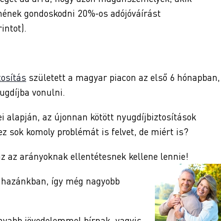
tnének gondoskodni 20%-os adójóváírást
intot).
tosítás
született a magyar piacon az első 6 hónapban,
ugdíjba vonulni.
i alapján, az újonnan kötött nyugdíjbiztosítások
ez sok komoly problémát is felvet, de miért is?
az az arányoknak ellentétesnek kellene lennie!
ak hazánkban, így még nagyobb
nyabb jövedelemmel bírnak, vagyis