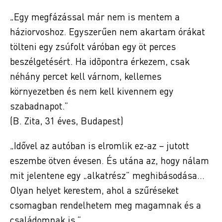
„Egy megfázással már nem is mentem a
háziorvoshoz. Egyszerűen nem akartam órákat
tölteni egy zsúfolt váróban egy öt perces
beszélgetésért. Ha idõpontra érkezem, csak
néhány percet kell várnom, kellemes
környezetben és nem kell kivennem egy
szabadnapot.”
(B. Zita, 31 éves, Budapest)
„Idővel az autóban is elromlik ez-az – jutott
eszembe ötven évesen. És utána az, hogy nálam
mit jelentene egy „alkatrész” meghibásodása…
Olyan helyet kerestem, ahol a szűréseket
csomagban rendelhetem meg magamnak és a
családomnak is.”