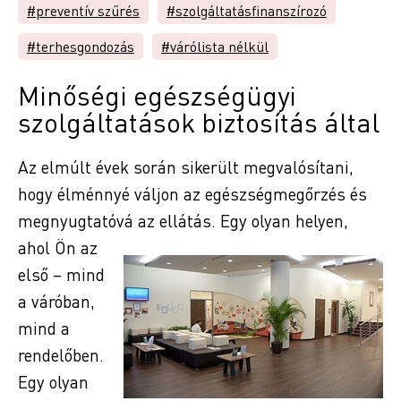
#preventív szűrés
#szolgáltatásfinanszírozó
#terhesgondozás
#várólista nélkül
Minőségi egészségügyi
szolgáltatások biztosítás által
Az elmúlt évek során sikerült megvalósítani,
hogy élménnyé váljon az egészségmegőrzés és
megnyugtatóvá az ellátás. Egy olyan helyen,
ahol
Ön az
első – mind
a váróban,
mind a
rendelőben.
Egy olyan