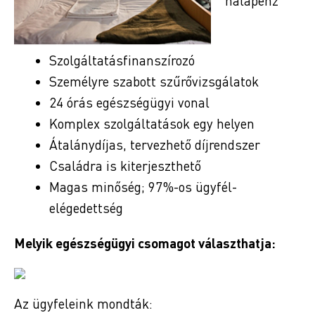
hálapénz
Szolgáltatásfinanszírozó
Személyre szabott szűrővizsgálatok
24 órás egészségügyi vonal
Komplex szolgáltatások egy helyen
Átalánydíjas, tervezhető díjrendszer
Családra is kiterjeszthető
Magas minőség; 97%-os ügyfél-
elégedettség
Melyik egészségügyi csomagot választhatja:
Az ügyfeleink mondták: