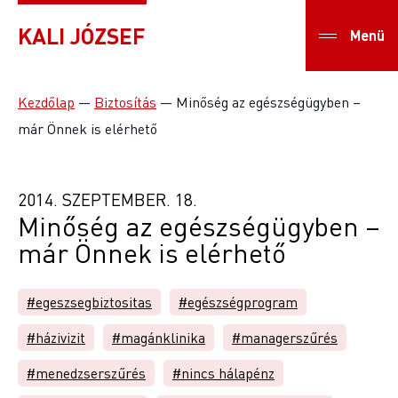
KALI JÓZSEF
Menü
Kezdőlap
—
Biztosítás
—
Minőség az egészségügyben –
már Önnek is elérhető
2014. SZEPTEMBER. 18.
Minőség az egészségügyben –
már Önnek is elérhető
#egeszsegbiztositas
#egészségprogram
#házivizit
#magánklinika
#managerszűrés
#menedzserszűrés
#nincs hálapénz