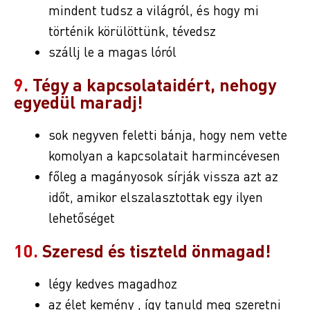
mindent tudsz a világról, és hogy mi
történik körülöttünk, tévedsz
szállj le a magas lóról
9.
Tégy a kapcsolataidért, nehogy
egyedül maradj!
sok negyven feletti bánja, hogy nem vette
komolyan a kapcsolatait harmincévesen
főleg a magányosok sírják vissza azt az
időt, amikor elszalasztottak egy ilyen
lehetőséget
10.
Szeresd és tiszteld önmagad!
légy kedves magadhoz
az élet kemény , így tanuld meg szeretni