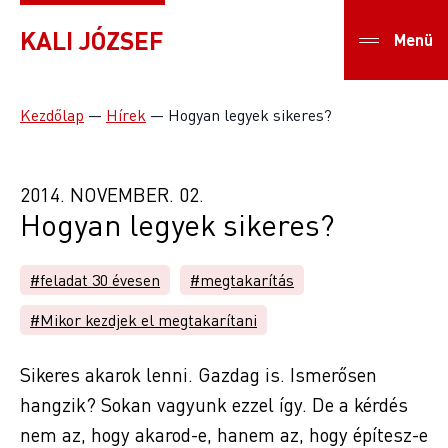
KALI JÓZSEF
Menü
Kezdőlap
—
Hírek
—
Hogyan legyek sikeres?
2014. NOVEMBER. 02.
Hogyan legyek sikeres?
#feladat 30 évesen
#megtakarítás
#Mikor kezdjek el megtakarítani
Sikeres akarok lenni. Gazdag is. Ismerősen
hangzik? Sokan vagyunk ezzel így. De a kérdés
nem az, hogy akarod-e, hanem az, hogy építesz-e