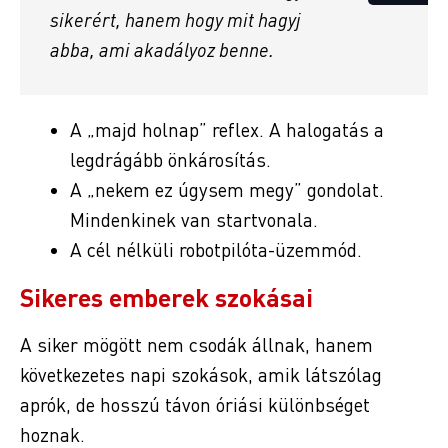
sikerért, hanem hogy mit hagyj
abba, ami akadályoz benne.
A „majd holnap” reflex. A halogatás a
legdrágább önkárosítás.
A „nekem ez úgysem megy” gondolat.
Mindenkinek van startvonala.
A cél nélküli robotpilóta-üzemmód.
Sikeres emberek szokásai
A siker mögött nem csodák állnak, hanem
következetes napi szokások, amik látszólag
aprók, de hosszú távon óriási különbséget
hoznak.