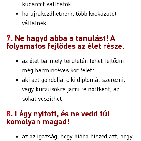
kudarcot vallhatok
ha újrakezdhetném, több kockázatot
vállalnék
7.
Ne hagyd abba a tanulást! A
folyamatos fejlődés az élet része.
az élet bármely területén lehet fejlődni
még harmincéves kor felett
aki azt gondolja, ciki diplomát szerezni,
vagy kurzusokra járni felnőttként, az
sokat veszíthet
8.
Légy nyitott, és ne vedd túl
komolyan magad!
az az igazság, hogy hiába hiszed azt, hogy