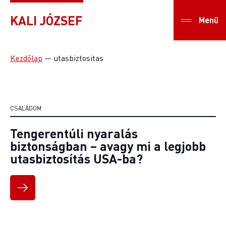
KALI JÓZSEF
Menü
Kezdőlap
—
utasbiztositas
CSALÁDOM
Tengerentúli nyaralás
biztonságban – avagy mi a legjobb
utasbiztosítás USA-ba?