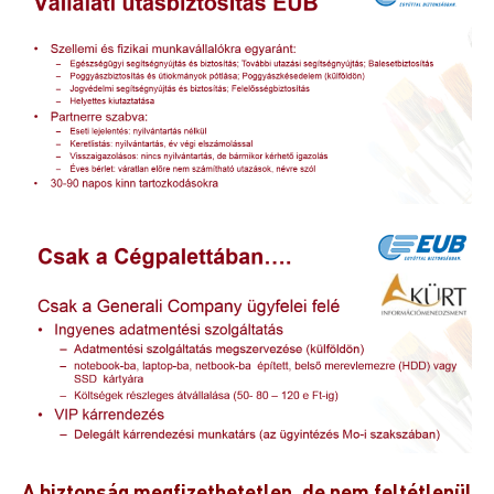
A biztonság megfizethetetlen, de nem feltétlenül