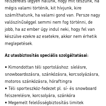
felszerelés legyen nálunk, hogy mit teszünk, ha
mégis valami történik, kit hívjunk, kire
számíthatunk, ha valami gond van. Persze nagy
valószínűséggel semmi nem fog történni, de
jobb, ha az ember úgy indul neki, hogy fel van
készülve ezekre az esetekre, akkor nem érhetik
meglepetések.
Az utasbiztosítás speciális szolgáltatásai:
• Kimondottan téli sportoláshoz: síelésre,
snowboardozásra, szánkózásra, korcsolyázásra,
motoros szánkózásra, hóraftingra
• Téli sporteszköz-fedezet pl. sí- és snowboard
felszerelésre, korcsolyára, szánkóra
• Megemelt felelősségbiztosítás limitek