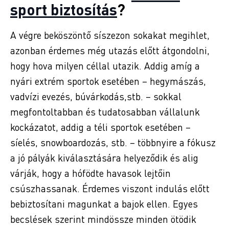
sport biztosítás
?
A végre beköszöntő síszezon sokakat megihlet,
azonban érdemes még utazás előtt átgondolni,
hogy hova milyen céllal utazik. Addig amíg a
nyári extrém sportok esetében – hegymászás,
vadvízi evezés, búvárkodás,stb. – sokkal
megfontoltabban és tudatosabban vállalunk
kockázatot, addig a téli sportok esetében –
síelés, snowboardozás, stb. – többnyire a fókusz
a jó pályák kiválasztására helyeződik és alig
várják, hogy a hófödte havasok lejtőin
csúszhassanak. Érdemes viszont indulás előtt
bebiztosítani magunkat a bajok ellen. Egyes
becslések szerint mindössze minden ötödik