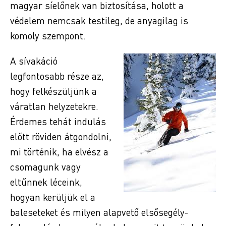
magyar síelőnek van biztosítása, holott a
védelem nemcsak testileg, de anyagilag is
komoly szempont.
A sívakáció
legfontosabb része az,
hogy felkészüljünk a
váratlan helyzetekre.
Érdemes tehát indulás
előtt röviden átgondolni,
mi történik, ha elvész a
csomagunk vagy
eltűnnek léceink,
hogyan kerüljük el a
baleseteket és milyen alapvető elsősegély-