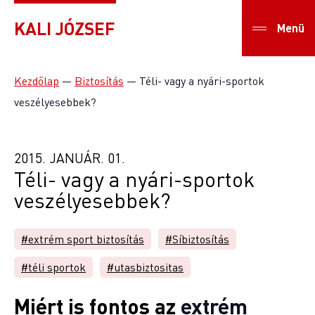
KALI JÓZSEF
Menü
Kezdőlap
—
Biztosítás
—
Téli- vagy a nyári-sportok
veszélyesebbek?
2015. JANUÁR. 01.
Téli- vagy a nyári-sportok
veszélyesebbek?
#extrém sport biztosítás
#Síbiztosítás
#téli sportok
#utasbiztositas
Miért is fontos az
extrém