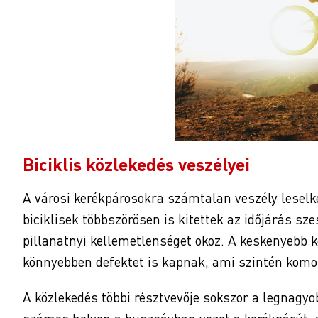
Biciklis közlekedés veszélyei
A városi kerékpárosokra számtalan veszély leselk
biciklisek többszörösen is kitettek az időjárás sz
pillanatnyi kellemetlenséget okoz. A keskenyebb 
könnyebben defektet is kapnak, ami szintén komol
A közlekedés többi résztvevője sokszor a legnagyo