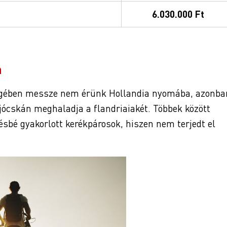
6.030.000 Ft
n
égében messze nem érünk Hollandia nyomába, azonba
cskán meghaladja a flandriaiakét. Többek között
ésbé gyakorlott kerékpárosok, hiszen nem terjedt el