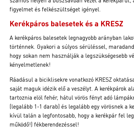
számos helyen a buszsávban vezet a kerékpárút, 
figyelmet és felkészültséget igényel.
Kerékpáros balesetek és a KRESZ
A kerékpáros balesetek legnagyobb arányban lakot
történnek. Gyakori a súlyos sérüléssel, maradand
hogy sokan nem használják a legszükségesebb véd
kényelmetlenek!
Ráadásul a biciklisekre vonatkozó KRESZ oktatás
saját maguk idézik elő a veszélyt. A kerékpárok a
tartoznia elöl fehér, hátul vörös fényt adó lámp
(legalább 1-1 darab) és legalább egy vörösnek a k
kívül talán a legfontosabb, hogy a kerékpár fel le
működő!) fékberendezéssel!