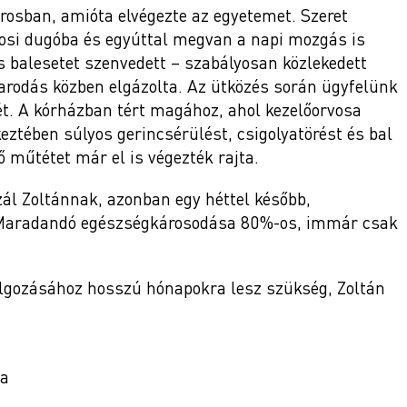
városban, amióta elvégezte az egyetemet. Szeret
rosi dugóba és egyúttal megvan a napi mozgás is
 balesetet szenvedett – szabályosan közlekedett
nyarodás közben elgázolta. Az ütközés során ügyfelünk
ét. A kórházban tért magához, ahol kezelőorvosa
eztében súlyos gerincsérülést, csigolyatörést és bal
ő műtétet már el is végezték rajta.
zál Zoltánnak, azonban egy héttel később,
. Maradandó egészségkárosodása 80%-os, immár csak
dolgozásához hosszú hónapokra lesz szükség, Zoltán
sa