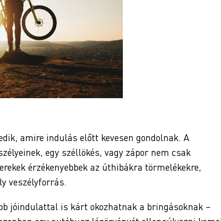
edik, amire indulás előtt kevesen gondolnak. A
eszélyeinek, egy széllökés, vagy zápor nem csak
kerekek érzékenyebbek az úthibákra törmelékekre,
y veszélyforrás.
bb jóindulattal is kárt okozhatnak a bringásoknak –