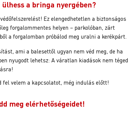
n ülhess a bringa nyergében?
védőfelszerelést! Ez elengedhetetlen a biztonságos
etőleg forgalommentes helyen – parkolóban, zárt
ől a forgalomban próbálod meg uralni a kerékpárt.
sítást, ami a balesettől ugyan nem véd meg, de ha
tben nyugodt lehetsz: A váratlan kiadások nem téged
lásra!
d fel velem a kapcsolatot, még indulás előtt!
dd meg elérhetőségeidet!