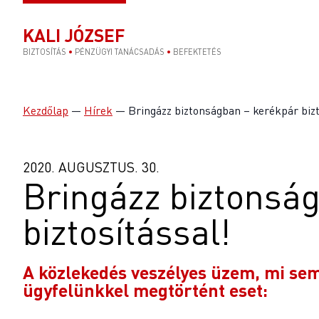
KALI JÓZSEF
BIZTOSÍTÁS
•
PÉNZÜGYI TANÁCSADÁS
•
BEFEKTETÉS
Kezdőlap
—
Hírek
—
Bringázz biztonságban – kerékpár bizt
2020. AUGUSZTUS. 30.
Bringázz biztonsá
biztosítással!
A közlekedés veszélyes üzem, mi sem 
ügyfelünkkel megtörtént eset: