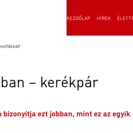
KEZDŐLAP
HÍREK
ÉLETT
osítással!
gban – kerékpár
bizonyítja ezt jobban, mint ez az egyik