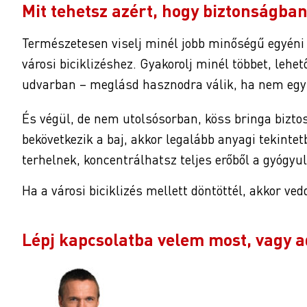
Mit tehetsz azért, hogy biztonságba
Természetesen viselj minél jobb minőségű egyéni 
városi biciklizéshez. Gyakorolj minél többet, leh
udvarban – meglásd hasznodra válik, ha nem egyb
És végül, de nem utolsósorban, köss bringa bizto
bekövetkezik a baj, akkor legalább anyagi tekinte
terhelnek, koncentrálhatsz teljes erőből a gyógyu
Ha a városi biciklizés mellett döntöttél, akkor ved
Lépj kapcsolatba velem most, vagy a