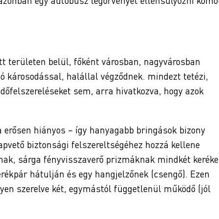
azonban egy autóbusz légörvényét ellensúlyozni komo
t területen belül, főként városban, nagyvárosban
ó károsodással, halállal végződnek. mindezt tetézi,
őfelszereléseket sem, arra hivatkozva, hogy azok
a erősen hiányos – így hanyagabb bringások bizony
lapvető biztonsági felszereltségéhez hozzá kellene
áknak, sárga fényvisszaverő prizmáknak mindkét kerék
erékpár hátulján és egy hangjelzőnek (csengő). Ezen
gyen szerelve két, egymástól függetlenül működő (jól