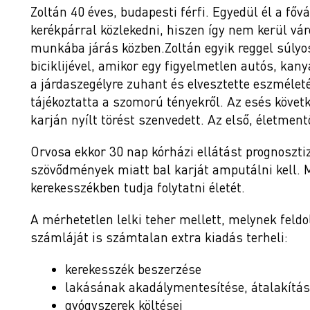
Zoltán 40 éves, budapesti férfi. Egyedül él a fő
kerékpárral közlekedni, hiszen így nem kerül vá
munkába járás közben.Zoltán egyik reggel súlyos
biciklijével, amikor egy figyelmetlen autós, ka
a járdaszegélyre zuhant és elvesztette eszmélet
tájékoztatta a szomorú tényekről. Az esés követk
karján nyílt törést szenvedett. Az első, életment
Orvosa ekkor 30 nap kórházi ellátást prognoszti
szövődmények miatt bal karját amputálni kell
kerekesszékben tudja folytatni életét.
A mérhetetlen lelki teher mellett, melynek fel
számláját is számtalan extra kiadás terheli:
kerekesszék beszerzése
lakásának akadálymentesítése, átalakítá
gyógyszerek költései