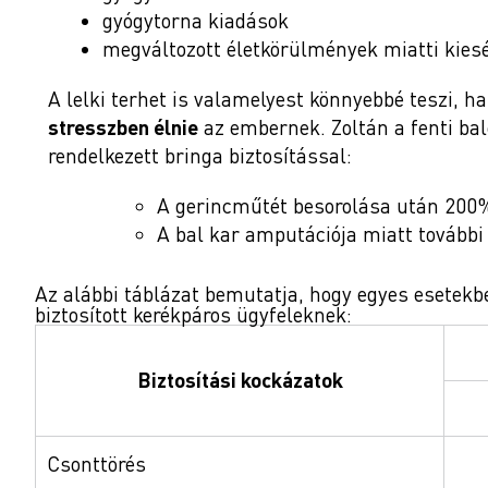
gyógytorna kiadások
megváltozott életkörülmények miatti kies
A lelki terhet is valamelyest könnyebbé teszi, h
stresszben élnie
az embernek. Zoltán a fenti bale
rendelkezett bringa biztosítással:
A gerincműtét besorolása után 200%
A bal kar amputációja miatt további
Az alábbi táblázat bemutatja, hogy egyes esetekbe
biztosított kerékpáros ügyfeleknek:
Biztosítási kockázatok
Csonttörés