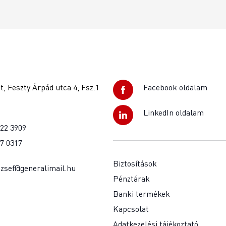
, Feszty Árpád utca 4, Fsz.1
Facebook oldalam
LinkedIn oldalam
922 3909
37 0317
Biztosítások
jozsef@generalimail.hu
Pénztárak
Banki termékek
Kapcsolat
Adatkezelési tájékoztató