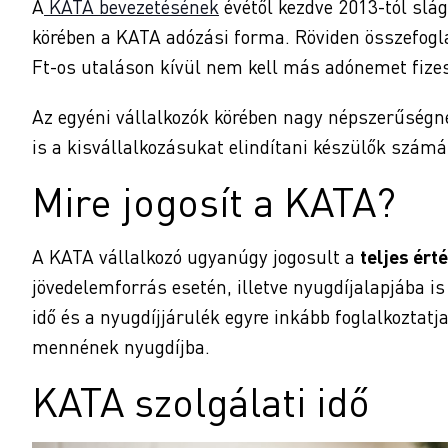
A
KATA bevezetésének
évétől kezdve 2013-tól slá
körében a KATA adózási forma. Röviden összefogl
Ft-os utaláson kívül nem kell más adónemet fizess
Az egyéni vállalkozók körében nagy népszerűségne
is a kisvállalkozásukat elindítani készülők számá
Mire jogosít a KATA?
A KATA vállalkozó ugyanúgy jogosult a
teljes ért
jövedelemforrás esetén, illetve nyugdíjalapjába is
idő és a nyugdíjjárulék egyre inkább foglalkoztatj
mennének nyugdíjba.
KATA szolgálati idő