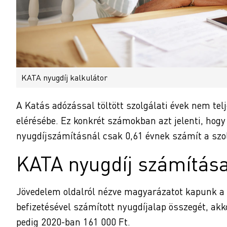
KATA nyugdíj kalkulátor
A Katás adózással töltött szolgálati évek nem te
elérésébe. Ez konkrét számokban azt jelenti, hogy
nyugdíjszámításnál csak 0,61 évnek számít a szolg
KATA nyugdíj számítás
Jövedelem oldalról nézve magyarázatot kapunk a s
befizetésével számított nyugdíjalap összegét, ak
pedig 2020-ban 161 000 Ft.