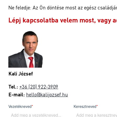
Ne feledje: Az Ön döntése most az egész családjá
Lépj kapcsolatba velem most, vagy a
Kali József
Tel.:
+36 (20) 922-3909
E-mail:
hello@kalijozsef.hu