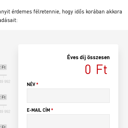
nyit érdemes félretennie, hogy idős korában akkora
adásait:
Éves díj összesen
 Ft
49 992
NÉV
*
 Ft
E-MAIL CÍM
*
49 992
 Ft