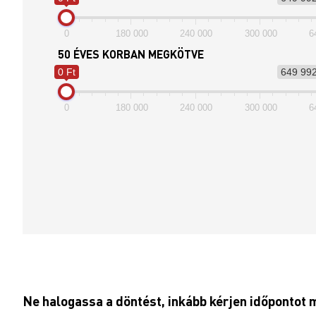
0
180 000
240 000
300 000
6
50 ÉVES KORBAN MEGKÖTVE
0 Ft
649 992
0
180 000
240 000
300 000
6
Ne halogassa a döntést, inkább kérjen időpontot m