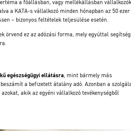
gertéma a főállásban, vagy mellékállásban vállalkozó
alva a KATA-s vállalkozó minden hónapban az 50 ezer
en – bizonyos feltételek teljesülése esetén.
k örvend ez az adózási forma, mely egyúttal segítség
ra.
ékű egészségügyi ellátásra
, mint bármely más
 beszámít a befizetett átalány adó. Azonban a szolgála
a azokat, akik az egyéni vállalkozó tevékenységből