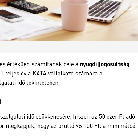
ljes értékűen számítanak bele a
nyugdíjjogosultság
 1 teljes év a KATA vállalkozó számára a
álati idő tekintetében.
a
zolgálati idő csökkenésére, hiszen az 50 ezer Ft adó
kor megkapjuk, hogy az bruttó 98 100 Ft, a minimálbér