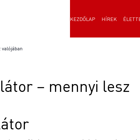
KEZDŐLAP
HÍREK
ÉLETT
 valójában
látor – mennyi lesz
látor