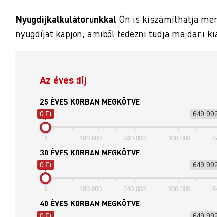
Nyugdíjkalkulátorunkkal
Ön is kiszámíthatja men
nyugdíjat kapjon, amiből fedezni tudja majdani ki
Az éves díj
25 ÉVES KORBAN MEGKÖTVE
0 Ft
649 992
0
180 000
240 000
300 000
6
30 ÉVES KORBAN MEGKÖTVE
0 Ft
649 992
0
180 000
240 000
300 000
6
40 ÉVES KORBAN MEGKÖTVE
0 Ft
649 992