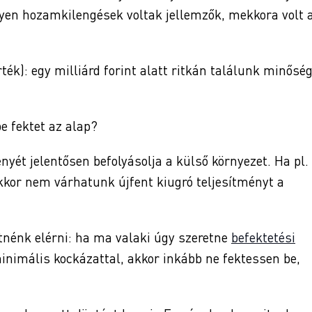
milyen hozamkilengések voltak jellemzők, mekkora volt 
ék): egy milliárd forint alatt ritkán találunk minőség
be fektet az alap?
nyét jelentősen befolyásolja a külső környezet. Ha pl.
kor nem várhatunk újfent kiugró teljesítményt a
tnénk elérni: ha ma valaki úgy szeretne
befektetési
nimális kockázattal, akkor inkább ne fektessen be,