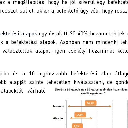
 az a megállapítás, hogy ha jól sikerül egy befektet
osszul sül el, akkor a befektető úgy véli, hogy rossz
fektetési alapok
egy év alatt 20-40% hozamot értek e
ttak a befektetési alapok. Azonban nem mindenki leh
 választottak alapot, igen csekély hozammal kelle
jobb és a 10 legrosszabb befektetési alap átlag
obb alapját szinte lehetetlen
kiválasztani, de gond
alapoktól várható