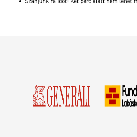
Szánjunk rá időt! Két perc alatt nem lehet