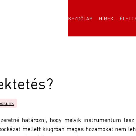
KEZDŐLAP
HÍREK
ÉLETT
fektetés?
essünk
zeretné határozni, hogy melyik instrumentum lesz 
 kockázat mellett kiugróan magas hozamokat nem leh