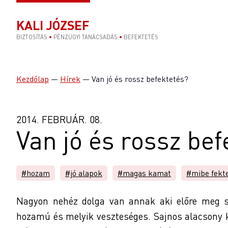
KALI JÓZSEF
BIZTOSÍTÁS
•
PÉNZÜGYI TANÁCSADÁS
•
BEFEKTETÉS
Kezdőlap
—
Hírek
—
Van jó és rossz befektetés?
2014. FEBRUÁR. 08.
Van jó és rossz be
#hozam
#jó alapok
#magas kamat
#mibe fekt
Nagyon nehéz dolga van annak aki előre meg s
hozamú és melyik veszteséges. Sajnos alacsony