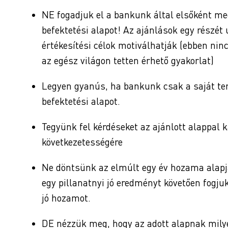
NE fogadjuk el a bankunk által elsőként me
befektetési alapot! Az ajánlások egy részét
értékesítési célok motiválhatják (ebben ni
az egész világon tetten érhető gyakorlat)
Legyen gyanús, ha bankunk csak a saját ter
befektetési alapot.
Tegyünk fel kérdéseket az ajánlott alappal 
következetességére
Ne döntsünk az elmúlt egy év hozama alapjá
egy pillanatnyi jó eredményt követően fogju
jó hozamot.
DE nézzük meg, hogy az adott alapnak milyen