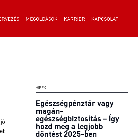
ERVEZÉS
MEGOLDÁSOK
KARRIER
KAPCSOLAT
HÍREK
Egészségpénztár vagy
magán-
egészségbiztosítás – Így
jó
hozd meg a legjobb
et
döntést 2025-ben