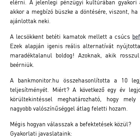
elérni. A jelenlegi pénzügyi kultúrában gyakori
akkor a megbízó büszke a döntésére, viszont, ha r
ajánlottak neki.
A lecsökkent betéti kamatok mellett a csúcs
be
Ezek alapján igenis reális alternatívát nyújto
maradéktalanul boldog! Azoknak, akik rosszul
beérniük.
A bankmonitor.hu összehasonlította a 10 leg
teljesítményét. Miért? A következő egy év legj
körültekintéssel meghatározható, hogy mely 
nagyobb valószínűséggel átlag feletti hozam.
Mégis hogyan válasszak a befektetések közül?
Gyakorlati javaslataink: