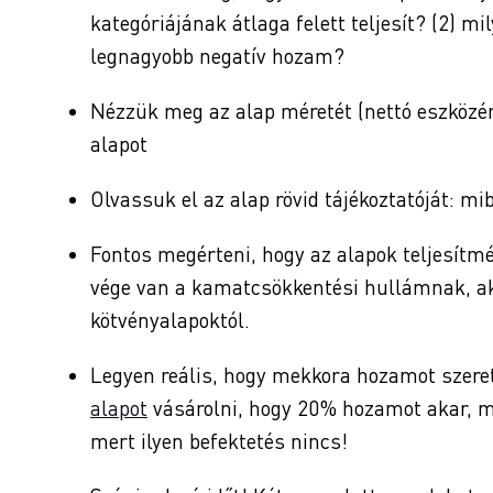
kategóriájának átlaga felett teljesít? (2) 
legnagyobb negatív hozam?
Nézzük meg az alap méretét (nettó eszközért
alapot
Olvassuk el az alap rövid tájékoztatóját: mi
Fontos megérteni, hogy az alapok teljesítmé
vége van a kamatcsökkentési hullámnak, ak
kötvényalapoktól.
Legyen reális, hogy mekkora hozamot szere
alapot
vásárolni, hogy 20% hozamot akar, mi
mert ilyen befektetés nincs!