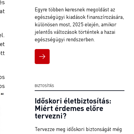
és
Egyre többen keresnek megoldást az
at
egészségügyi kiadások finanszírozására,
különösen most, 2025 elején, amikor
jelentős változások történtek a hazai
l.
egészségügyi rendszerben.
et
tt
os
os
BIZTOSÍTÁS
Időskori életbiztosítás:
Miért érdemes előre
tervezni?
Tervezze meg időskori biztonságát még