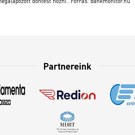
 megalapozott döntést hozni…Forrás: bankmonitor.hu
Partnereink