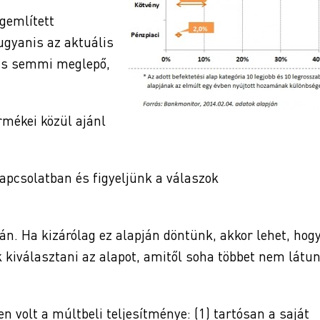
gemlített
 ugyanis az aktuális
ncs semmi meglepő,
mékei közül ajánl
kapcsolatban és figyeljünk a válaszok
n. Ha kizárólag ez alapján döntünk, akkor lehet, hog
k kiválasztani az alapot, amitől soha többet nem látu
 volt a múltbeli teljesítménye: (1) tartósan a saját