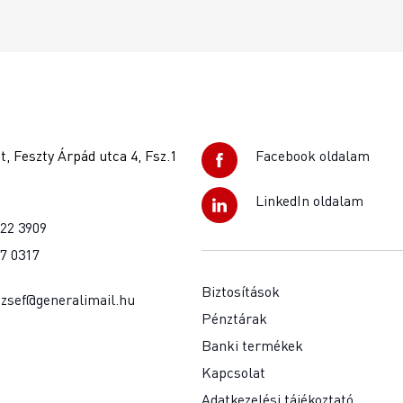
, Feszty Árpád utca 4, Fsz.1
Facebook oldalam
LinkedIn oldalam
922 3909
37 0317
Biztosítások
jozsef@generalimail.hu
Pénztárak
Banki termékek
Kapcsolat
Adatkezelési tájékoztató