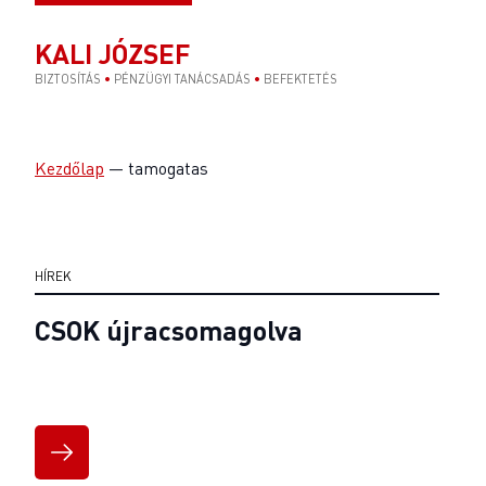
KALI JÓZSEF
BIZTOSÍTÁS
•
PÉNZÜGYI TANÁCSADÁS
•
BEFEKTETÉS
Kezdőlap
—
tamogatas
HÍREK
CSOK újracsomagolva