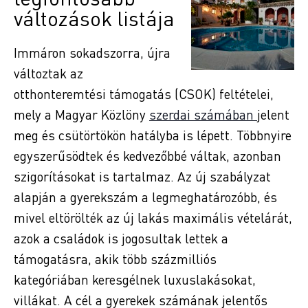
változások listája
Immáron sokadszorra, újra
változtak az
otthonteremtési támogatás (CSOK) feltételei,
mely a Magyar Közlöny
szerdai számában
jelent
meg és csütörtökön hatályba is lépett. Többnyire
egyszerűsödtek és kedvezőbbé váltak, azonban
szigorításokat is tartalmaz. Az új szabályzat
alapján a gyerekszám a legmeghatározóbb, és
mivel eltörölték az új lakás maximális vételárát,
azok a családok is jogosultak lettek a
támogatásra, akik több százmilliós
kategóriában keresgélnek luxuslakásokat,
villákat. A cél a gyerekek számának jelentős