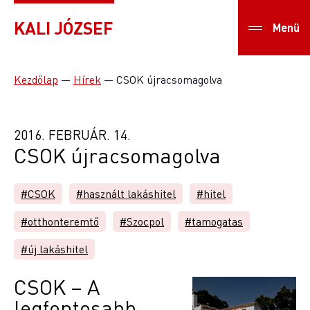
KALI JÓZSEF
Menü
Kezdőlap
—
Hírek
—
CSOK újracsomagolva
2016. FEBRUÁR. 14.
CSOK újracsomagolva
#CSOK
#használt lakáshitel
#hitel
#otthonteremtő
#Szocpol
#tamogatas
#új lakáshitel
CSOK – A
legfontosabb