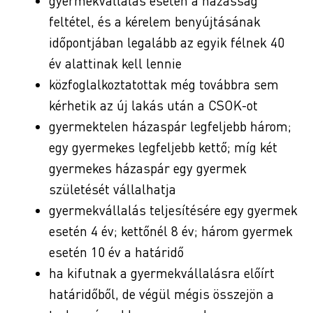
gyermekvállalás esetén a házasság
feltétel, és a kérelem benyújtásának
időpontjában legalább az egyik félnek 40
év alattinak kell lennie
közfoglalkoztatottak még továbbra sem
kérhetik az új lakás után a CSOK-ot
gyermektelen házaspár legfeljebb három;
egy gyermekes legfeljebb kettő; míg két
gyermekes házaspár egy gyermek
születését vállalhatja
gyermekvállalás teljesítésére egy gyermek
esetén 4 év; kettőnél 8 év; három gyermek
esetén 10 év a határidő
ha kifutnak a gyermekvállalásra előírt
határidőből, de végül mégis összejön a