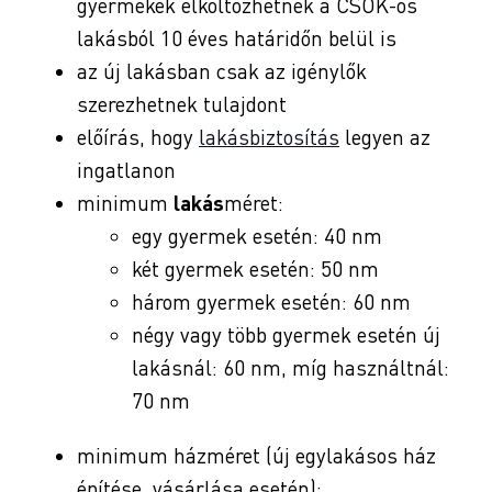
gyermekek elköltözhetnek a CSOK-os
lakásból 10 éves határidőn belül is
az új lakásban csak az igénylők
szerezhetnek tulajdont
előírás, hogy
lakásbiztosítás
legyen az
ingatlanon
minimum
lakás
méret:
egy gyermek esetén: 40 nm
két gyermek esetén: 50 nm
három gyermek esetén: 60 nm
négy vagy több gyermek esetén új
lakásnál: 60 nm, míg használtnál:
70 nm
minimum házméret (új egylakásos ház
építése, vásárlása esetén):