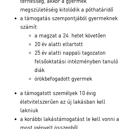
terhesség, akkor a gyermek
megszületéséig kitolódik a póthatáridő
a támogatás szempontjából gyermeknek
számít:
a magzat a 24. hetet követően
20 év alatti eltartott
25 év alatti nappali tagozaton
felsőoktatási intézményben tanuló
diák
örökbefogadott gyermek
a támogatott személyek 10 évig
életvitelszerűen az új lakásban kell
lakniuk
a korábbi lakástámogatást le kell vonni a
most igényelt összegből