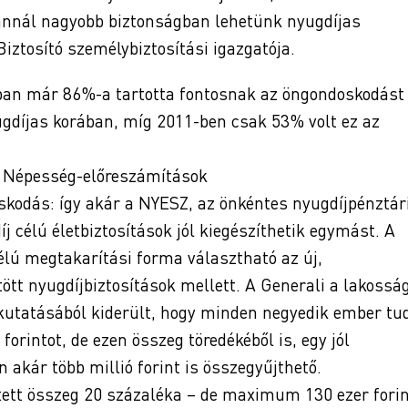
annál nagyobb biztonságban lehetünk nyugdíjas
iztosító személybiztosítási igazgatója.
ban már 86%-a tartotta fontosnak az öngondoskodást
ugdíjas korában, míg 2011-ben csak 53% volt ez az
, Népesség-előreszámítások
oskodás: így akár a NYESZ, az önkéntes nyugdíjpénztár
íj célú életbiztosítások jól kiegészíthetik egymást. A
lú megtakarítási forma választható az új,
tött nyugdíjbiztosítások mellett. A Generali a lakossá
 kutatásából kiderült, hogy minden negyedik ember tu
forintot, de ezen összeg töredékéből is, egy jól
akár több millió forint is összegyűjthető.
zetett összeg 20 százaléka – de maximum 130 ezer fori