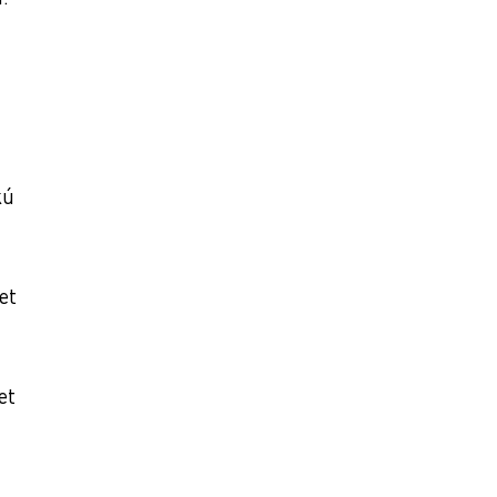
kú
et
et