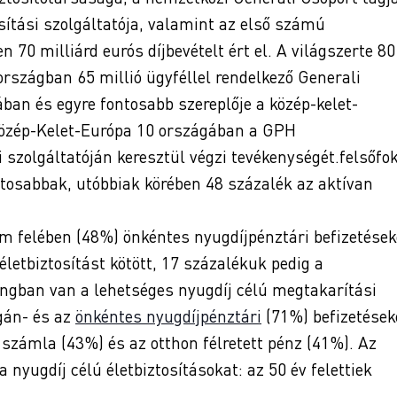
sítási szolgáltatója, valamint az első számú
 70 milliárd eurós díjbevételt ért el. A világszerte 80
országban 65 millió ügyféllel rendelkező Generali
ban és egyre fontosabb szereplője a közép-kelet-
 Közép-Kelet-Európa 10 országában a GPH
i szolgáltatóján keresztül végzi tevékenységét.felsőfo
tosabbak, utóbbiak körében 48 százalék az aktívan
m felében (48%) önkéntes nyugdíjpénztári befizetések
letbiztosítást kötött, 17 százalékuk pedig a
ngban van a lehetséges nyugdíj célú megtakarítási
gán- és az
önkéntes nyugdíjpénztári
(71%) befizetések
i számla (43%) és az otthon félretett pénz (41%). Az
 nyugdíj célú életbiztosításokat: az 50 év felettiek