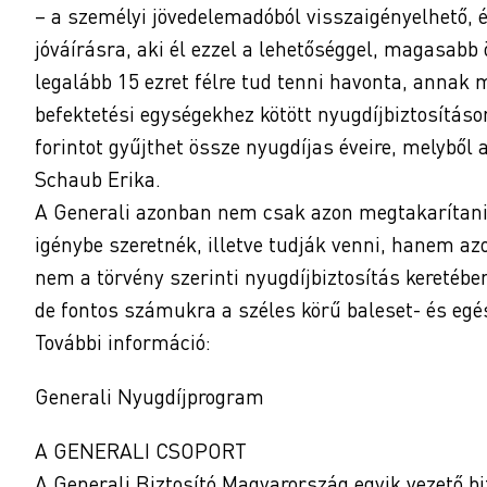
– a személyi jövedelemadóból visszaigényelhető, é
jóváírásra, aki él ezzel a lehetőséggel, magasabb
legalább 15 ezret félre tud tenni havonta, annak 
befektetési egységekhez kötött nyugdíjbiztosításon
forintot gyűjthet össze nyugdíjas éveire, melyből 
Schaub Erika.
A Generali azonban nem csak azon megtakarítani 
igénybe szeretnék, illetve tudják venni, hanem az
nem a törvény szerinti nyugdíjbiztosítás keretében
de fontos számukra a széles körű baleset- és egé
További információ:
Generali Nyugdíjprogram
A GENERALI CSOPORT
A Generali Biztosító Magyarország egyik vezető bi