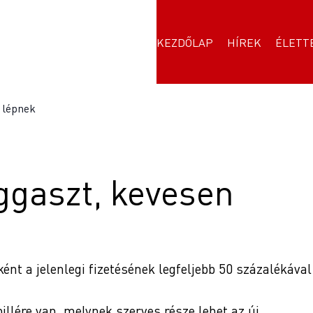
KEZDŐLAP
HÍREK
ÉLETT
n lépnek
ggaszt, kevesen
ént a jelenlegi fizetésének legfeljebb 50 százalékával
llére van, melynek szerves része lehet az új