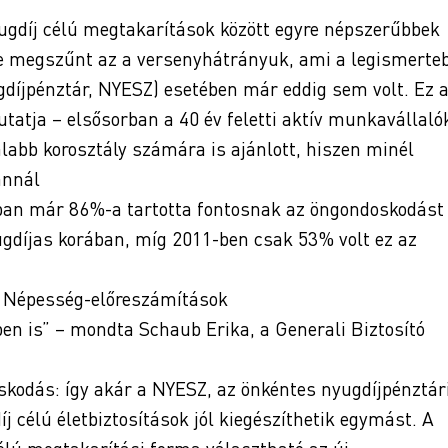
yugdíj célú megtakarítások között egyre népszerűbbek
gre megszűnt az a versenyhátrányuk, ami a legismerte
díjpénztár, NYESZ) esetében már eddig sem volt. Ez 
tatja – elsősorban a 40 év feletti aktív munkavállaló
alabb korosztály számára is ajánlott, hiszen minél
annál
ban már 86%-a tartotta fontosnak az öngondoskodást
ugdíjas korában, míg 2011-ben csak 53% volt ez az
, Népesség-előreszámítások
en is” – mondta Schaub Erika, a Generali Biztosító
oskodás: így akár a NYESZ, az önkéntes nyugdíjpénztár
íj célú életbiztosítások jól kiegészíthetik egymást. A