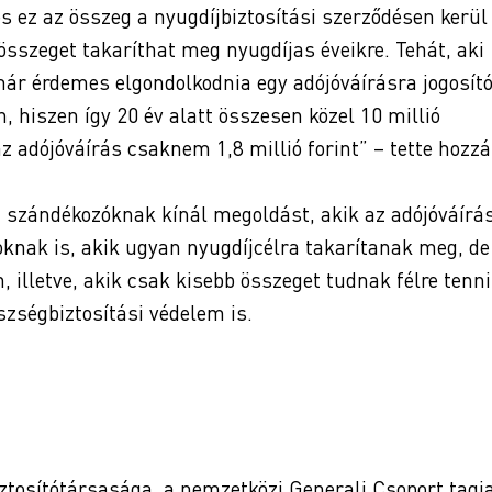
s ez az összeg a nyugdíjbiztosítási szerződésen kerül
 összeget takaríthat meg nyugdíjas éveikre. Tehát, aki
már érdemes elgondolkodnia egy adójóváírásra jogosító
, hiszen így 20 év alatt összesen közel 10 millió
az adójóváírás csaknem 1,8 millió forint” – tette hozzá
szándékozóknak kínál megoldást, akik az adójóváírá
oknak is, akik ugyan nyugdíjcélra takarítanak meg, de
, illetve, akik csak kisebb összeget tudnak félre tenni
szségbiztosítási védelem is.
ztosítótársasága, a nemzetközi Generali Csoport tagja