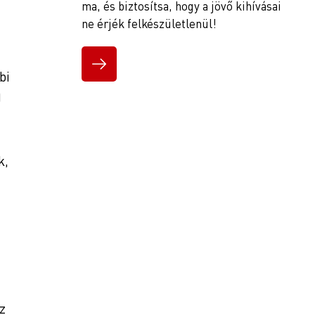
ma, és biztosítsa, hogy a jövő kihívásai
ne érjék felkészületlenül!
bi
)
k,
z