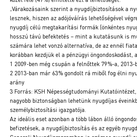
„Várakozásaink szerint a nyugdíjbiztosítások a n
lesznek, hiszen az adójóváírás lehetőségével vé
nyugdíj célú megtakarítási formák (önkéntes nyug
hosszú távú befektetés – mint a kutatásunk is mu
számára lehet vonzó alternatíva, de az ennél fiat
korábban kezdjük el a pénzügyi öngondoskodást, 
1 2009-ben még csupán a felnőttek 79%-a, 2013-
2 2013-ban már 63% gondolt rá miből fog élni ny
arány
3 Forrás: KSH Népességtudományi Kutatóintézet
nagyobb biztonságban lehetünk nyugdíjas éveinkb
személybiztosítási igazgatója.
Az ideális eset azonban a több lábon álló öngond
befizetések, a nyugdíjbiztosítás és az egyéb nyugd