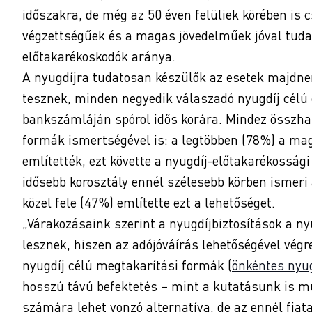
időszakra, de még az 50 éven felüliek körében is 
végzettségűek és a magas jövedelműek jóval tuda
előtakarékoskodók aránya.
A nyugdíjra tudatosan készülők az esetek majdne
tesznek, minden negyedik válaszadó nyugdíj célú é
bankszámláján spórol idős korára. Mindez összha
formák ismertségével is: a legtöbben (78%) a mag
említették, ezt követte a nyugdíj-előtakarékosság
idősebb korosztály ennél szélesebb körben ismeri a
közel fele (47%) említette ezt a lehetőséget.
„Várakozásaink szerint a nyugdíjbiztosítások a n
lesznek, hiszen az adójóváírás lehetőségével vé
nyugdíj célú megtakarítási formák (
önkéntes nyug
hosszú távú befektetés – mint a kutatásunk is mu
számára lehet vonzó alternatíva, de az ennél fiat