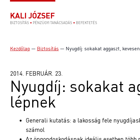
KALI JÓZSEF
BIZTOSÍTÁS
•
PÉNZÜGYI TANÁCSADÁS
•
BEFEKTETÉS
Kezdőlap
—
Biztosítás
—
Nyugdíj: sokakat aggaszt, kevese
2014. FEBRUÁR. 23.
Nyugdíj: sokakat a
lépnek
Generali kutatás: a lakosság fele nyugdíjask
számol
Az öngondoskodásnak ideális esetben több pi