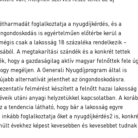
kétharmadát foglalkoztatja a nyugdíjkérdés, és a
öngondoskodás is egyértelműen előtérbe kerül a
mégis csak a lakosság 18 százaléka rendelkezik –
ásából. A megtakarítási szándék és a konkrét tettek
ék, hogy a gazdaságilag aktív magyar felnőttek fele ú
hogy megéljen. A Generali Nyugdíjprogram által is
s újabb alternatívát jelenthet az öngondoskodásra.
ezentatív felmérést készített a felnőtt hazai lakosság
 éveik utáni anyagi helyzetükkel kapcsolatban. A koráb
z a tendencia látható, hogy bár a lakosság egyre
inkább foglalkoztatja őket a nyugdíjkérdés2 is, konkr
múlt évekhez képest kevesebben és kevesebbet tudnak