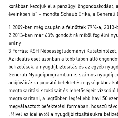
korábban kezdjük el a pénzügyi öngondoskodást, 
éveinkben is” – mondta Schaub Erika, a Generali B
1 2009-ben még csupán a felnőttek 79%-a, 2013-
2 2013-ban már 63% gondolt rá miből fog élni ny
arány
3 Forrás: KSH Népességtudományi Kutatóintézet
Az ideális eset azonban a több lábon álló öngond
befizetések, a nyugdíjbiztosítás és az egyéb nyugd
Generali Nyugdíjprogramban is számos nyugdíj cé
adójóváírásra jogosító befektetési egységekhez kö
megtakarítási szokásait és lehetőségeit vizsgáló
megtakarítani, a legtöbben legfeljebb havi 50 ezer 
megválasztott befektetési formában, hosszú távon 
„Mivel az idei évtől a nyugdíjbiztosításukra befi