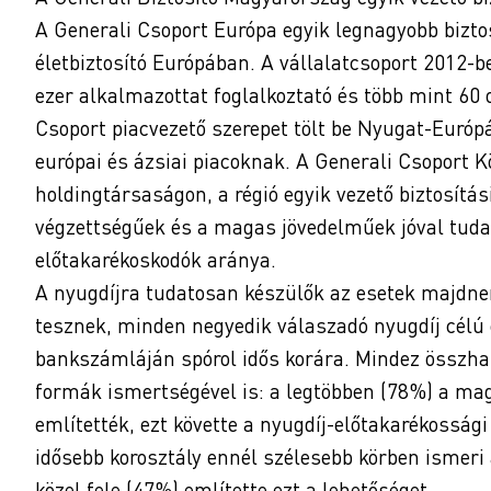
A Generali Csoport Európa egyik legnagyobb bizto
életbiztosító Európában. A vállalatcsoport 2012-ben
ezer alkalmazottat foglalkoztató és több mint 60 
Csoport piacvezető szerepet tölt be Nyugat-Európá
európai és ázsiai piacoknak. A Generali Csoport
holdingtársaságon, a régió egyik vezető biztosítás
végzettségűek és a magas jövedelműek jóval tuda
előtakarékoskodók aránya.
A nyugdíjra tudatosan készülők az esetek majdne
tesznek, minden negyedik válaszadó nyugdíj célú é
bankszámláján spórol idős korára. Mindez összha
formák ismertségével is: a legtöbben (78%) a ma
említették, ezt követte a nyugdíj-előtakarékosság
idősebb korosztály ennél szélesebb körben ismeri a
közel fele (47%) említette ezt a lehetőséget.