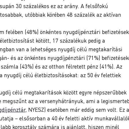
csupán 30 százalékos ez az arány. A felsőfokú
tosabbak, utóbbiak körében 48 százalék az aktívan
m felében (48%) önkéntes nyugdíjpénztári befizetések
letbiztosítást kötött, 17 százalékuk pedig a
ngban van a lehetséges nyugdíj célú megtakarítási
án- és az önkéntes nyugdíjpénztári (71%) befizetések
i számla (43%) és az otthon félretett pénz (41%). Az
 nyugdíj célú életbiztosításokat: az 50 év felettiek
yugdíj célú megtakarítások között egyre népszerűbbek
gre megszűnt az a versenyhátrányuk, ami a legismerte
díjpénztár
, NYESZ) esetében már eddig sem volt. Ez 
tatja – elsősorban a 40 év feletti aktív munkavállaló
alabb korosztály számára is ajánlott, hiszen minél