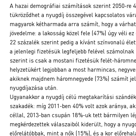
A hazai demográfiai számítások szerint 2050-re 4 
tükröződhet a nyugdíj összegével kapcsolatos vára
magyarok kétharmada arra számít, hogy a várható 
jövedelme: a lakosság közel fele (47%) úgy véli e
22 százalék szerint pedig a kívánt színvonalú éle
a jelenlegi fizetésük legfeljebb felével számolna
szerint is csak a mostani fizetésük felét-háromn
helyzetükért legjobban a most harmincas, negyve
akiknek majdnem háromnegyede (73%) számít jelen
nyugdíjazása után.
Ugyanakkor a nyugdíj célú megtakarítási szándék é
szakadék: míg 2011-ben 40% volt azok aránya, ak
céllal, 2013-ban csupán 18%-uk tett bármilyen l
megkérdezettek válaszaiból kiderült, hogy a nyugd
előrelátóbbak, mint a nők (15%), és a kor előrehal