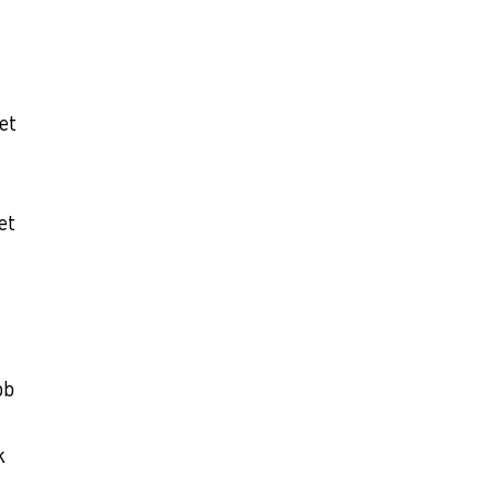
et
et
bb
a
k