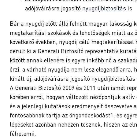
adójóváírásra jogosító
nyugdíjbiztosítás
is
Bár a nyugdíj előtt álló felnőtt magyar lakosság 
megtakarítási szokások és lehetőségek miatt az 
következő években, nyugdíj célú megtakarítással 
derült ki a Generali Biztosító reprezentatív kutat
között annak ellenére is egyre inkább nő a szakad
érzi, a várható nyugdíja nem lesz elegendő arra, 
kínált új, adójóváírásra jogosító nyugdíjbiztosítá
A Generali Biztosító 2009 és 2011 után ismét repr
körében arról, hogyan változott nézőpontjuk aktív
és a jelenlegi kutatások eredményeit összevetve a
fontosabbnak tartja az öngondoskodást1, és egyre 
lépéseket azonban nehezen tesznek, hiszen az el
félretenni.