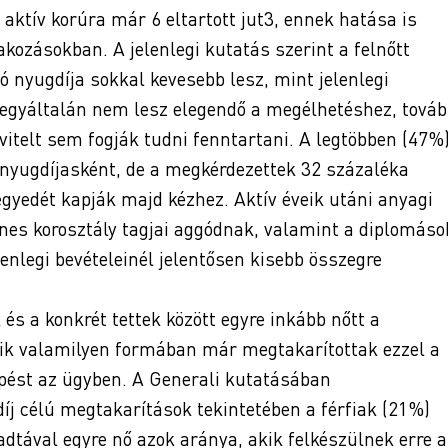
aktív korúra már 6 eltartott jut3, ennek hatása is
kozásokban. A jelenlegi kutatás szerint a felnőtt
nyugdíja sokkal kevesebb lesz, mint jelenlegi
z egyáltalán nem lesz elegendő a megélhetéshez, továb
tvitelt sem fogják tudni fenntartani. A legtöbben (47%
k nyugdíjasként, de a megkérdezettek 32 százaléka
egyedét kapják majd kézhez. Aktív éveik utáni anyagi
nes korosztály tagjai aggódnak, valamint a diplomáso
legi bevételeinél jelentősen kisebb összegre
s a konkrét tettek között egyre inkább nőtt a
ik valamilyen formában már megtakarítottak ezzel a
épést az ügyben. A Generali kutatásában
íj célú megtakarítások tekintetében a férfiak (21%)
adtával egyre nő azok aránya, akik felkészülnek erre a