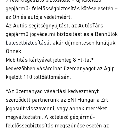
gépjármű- felelősségbiztosítás kötése esetén –
az Ön és autója védelméért.
Az Autós segítségnyújtást, az AutósTárs
gépjármű jogvédelmi biztosítást és a Bennülők
balesetbiztosítását
akár díjmentesen kínáljuk
Önnek.
Mobilitás kártyával jelenleg 8 Ft-tal*
kedvezőbben vásárolhat üzemanyagot az Agip
kijelölt 110 töltőállomásán.
*Az üzemanyag vásárlási kedvezményt
szerződött partnerünk az ENI Hungária Zrt.
jogosult visszavonni, vagy annak mértékét
megváltoztatni. A kötelező gépjármű-
felelősségbiztosítás megszűnése esetén az