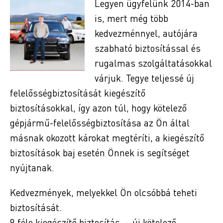
Legyen ügyfelünk 2014-ban
is, mert még több
kedvezménnyel, autójára
szabható biztosítással és
rugalmas szolgáltatásokkal
várjuk. Tegye teljessé új
felelősségbiztosítását kiegészítő
biztosításokkal, így azon túl, hogy kötelező
gépjármű-felelősségbiztosítása az Ön által
másnak okozott károkat megtéríti, a kiegészítő
biztosítások baj esetén Önnek is segítséget
nyújtanak.
Kedvezmények, melyekkel Ön olcsóbbá teheti
biztosítását.
9 féle kiegészítő biztosítás, – új kötelező