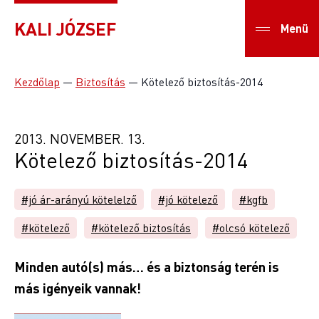
KALI JÓZSEF
Menü
Kezdőlap
—
Biztosítás
—
Kötelező biztosítás-2014
2013. NOVEMBER. 13.
Kötelező biztosítás-2014
#jó ár-arányú kötelelző
#jó kötelező
#kgfb
#kötelező
#kötelező biztosítás
#olcsó kötelező
Minden autó(s) más… és a biztonság terén is
más igényeik vannak!