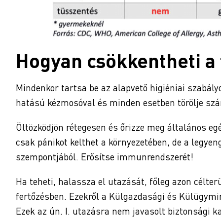
Hogyan csökkentheti a 
Mindenkor tartsa be az alapvető higiéniai szabály
hatású kézmosóval és minden esetben törölje szár
Öltözködjön rétegesen és őrizze meg általános e
csak pánikot kelthet a környezetében, de a legyen
szempontjából. Erősítse immunrendszerét!
Ha teheti, halassza el utazását, főleg azon célte
fertőzésben. Ezekről a Külgazdasági és Külügymin
Ezek az ún. I. utazásra nem javasolt biztonsági ka