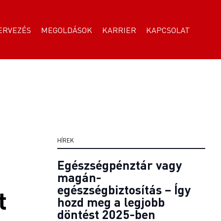
ERVEZÉS
MEGOLDÁSOK
KARRIER
KAPCSOLAT
HÍREK
Egészségpénztár vagy
magán-
egészségbiztosítás – Így
t
hozd meg a legjobb
döntést 2025-ben