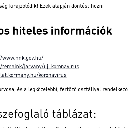
ság kirajzolódik! Ezek alapján döntést hozni
os hiteles információk
//www.nnk.gov.hu/
/temaink/jarvany/uj_koronavirus
alat.kormany.hu/koronavirus
vosa, és a legközelebbi, fertőző osztállyal rendelkező
zefoglaló táblázat: