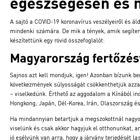
egészségesen és 
A sajtó a COVID-19 koronavírus veszélyeiről és áld
mindenki számára. De mik a tények, amik segíten
készítettünk egy rövid összefoglalót:
Magyarország fertőzés
Sajnos azt kell mondjuk, igen! Azonban bízunk ben
következmények súlyosságát csökkenthetjük azzal
– viselkedünk. Érthető az aggodalom a Kínából in
Hongkong, Japán, Dél-Korea, Irán, Olaszország és 
Ha mindannyian betartjuk a megszokottnál nagyob
viselünk és csak akkor hagyjuk el otthonunkat, am
jó esélyünk van arra, hogy a járvány terjedését la