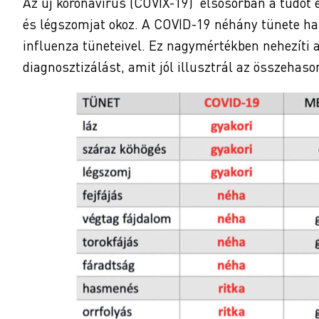
Az új koronavírus (COVIX-19) elsősorban a tüdőt é
és légszomjat okoz. A COVID-19 néhány tünete ha
influenza tüneteivel. Ez nagymértékben nehezíti a
diagnosztizálást, amit jól illusztrál az összehason