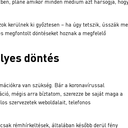
tben, pláne amikor minden médium azt harsogja, hog
zok kerülnek ki győztesen – ha úgy tetszik, ússzák m
 és megfontolt döntéseket hoznak a megfelelő
lyes döntés
rmációkra van szükség. Bár a koronavírussal
ció, mégis arra bíztatom, szerezze be saját maga a
alos szervezetek weboldalait, telefonos
 csak rémhírkeltések, általában később derül fény