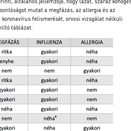
rinti, általános jellemzője, hogy lázat, száraz köhögé
sonlóságot mutat a megfázás, az allergia és az
 koronavírus felismerését, orvosi vizsgálat nélküli
lító táblázat.