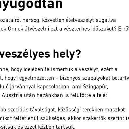
nyugodtan
ozatairól harsog, közvetlen életveszélyt sugallva
ek Önnek átvészelni ezt a vészterhes időszakot? Errő
veszélyes hely?
ne, hogy idejében felismertük a veszélyt, ezért a
, hogy fegyelmezetten – bizonyos szabályokat betart
duló járvánnyal kapcsolatban, ami Szingapúr,
Ausztria után hazánkban is felütötte a fejét.
b szociális távolságot, közösségi terekben maszkot
ikor feltétlenül szükséges, akkor szakértők szerint i
ssítsuk és ezzel kézben tartsuk.