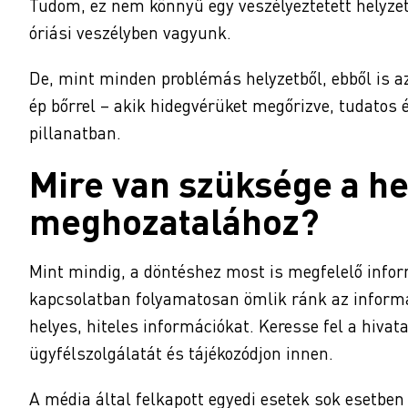
Tudom, ez nem könnyű egy veszélyeztetett helyze
óriási veszélyben vagyunk.
De, mint minden problémás helyzetből, ebből is a
ép bőrrel – akik hidegvérüket megőrizve, tudatos
pillanatban.
Mire van szüksége a he
meghozatalához?
Mint mindig, a döntéshez most is megfelelő info
kapcsolatban folyamatosan ömlik ránk az informá
helyes, hiteles információkat. Keresse fel a hivat
ügyfélszolgálatát és tájékozódjon innen.
A média által felkapott egyedi esetek sok esetben