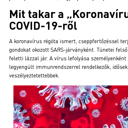
Mit takar a „Koronavír
COVID-19-ről
A koronavírus régóta ismert, cseppfertőzéssel te
gondokat okozott SARS-járványként. Tünetei felső
feletti lázzal jár. A vírus lefolyása személyenké
legyengült immunrendszerrel rendelkezők, időse
veszélyeztetettebbek.