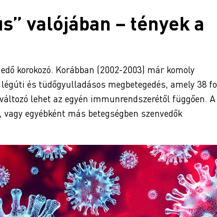
us” valójában – tények a
rjedő korokozó. Korábban (2002-2003) már komoly
 légúti és tüdőgyulladásos megbetegedés, amely 38 f
nt változó lehet az egyén immunrendszerétől függően. A
k, vagy egyébként más betegségben szenvedők