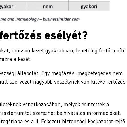
fertőzés esélyét?
okat, mosson kezet gyakrabban, lehetőleg fertőtlenítő
azra a kezét.
gészségi állapotát. Egy megfázás, megbetegedés nem
gült szervezet nagyobb veszélynek van kitéve fertőzés
rületeknek vonatkozásában, melyek érintettek a
isztériumtól szerezhet be hivatalos információkat.
tegóriába és a II. Fokozott biztonsági kockázatot rejtő