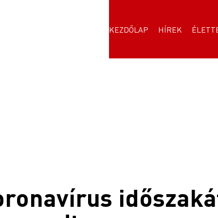
KEZDŐLAP
HÍREK
ÉLETT
koronavírus időszaká