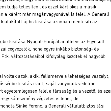
em tudja teljesíteni, és ezzel kárt okoz a másik
án a kárért már magánvagyonával is felel. A Generali
a kialakított új biztosítása azonban mentesíti az
égbiztosítása Nyugat-Európában illetve az Egyesült
zai cégvezetők, noha egyre inkább biztonság- és
Ptk. változtatásaiból kifolyólag kezdtek el nagyobb
 voltak azok, akik, felismerve a lehetséges veszélyt,
lősségbiztosítás iránt, saját vagyonuk védelme
t egyetemlegesen felel a társaság és a vezető, és eze
-egy káresemény végzetes is lehet, de
mondta Sinkó Ferenc, a Generali vállalatbiztosítási