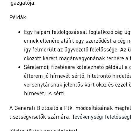
igazgatója.
Példák:
Egy faipari feldolgozással foglalkozó cég ü
ennek ellenére aláírt egy szerződést a cég n
így felmerült az ügyvezető felelőssége. Az
okozott kárért magánvagyonának terhére a f
Sérelemdíj fizetésére kötelezhető például 
étterem jó hírnevét sértő, hitelrontó hirdet
versenytársnak jelentős kárt okoz és ezzel 
hírnevét) is sérti.
A Generali Biztosító a Ptk. módosításának megfel
tisztségviselők számára.
Tevékenységi felelősség