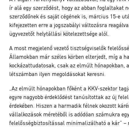
ír alá egy szerződést, hogy az abban foglaltakat n
szerződőnek és saját cégének is, március 15-e ut
kifejezetten erre a jogszabályi változásra reagálv
ügyvezetőt helytállási kötelezettsége alól.
A most megjelenő vezető tisztségviselők felelőss
Államokban már széles körben elterjedt, míg a ha
kockázattudatosak, csak az elmúlt hónapokban, a 
létszámban ilyen megoldásokat keresni.
„Az elmúlt hónapokban főként a KKV-szektor tagjai
egyre nagyobb érdeklődést tanúsítottak az új fele
érdekében. Hiszen a harmadik félnek okozott kárér
vállalkozások méretéből is adódóan számukra egy
felelősségbiztosítással minimalizálható a kár” – 