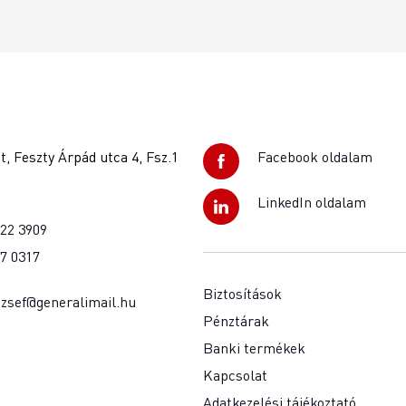
, Feszty Árpád utca 4, Fsz.1
Facebook oldalam
LinkedIn oldalam
922 3909
37 0317
Biztosítások
jozsef@generalimail.hu
Pénztárak
Banki termékek
Kapcsolat
Adatkezelési tájékoztató