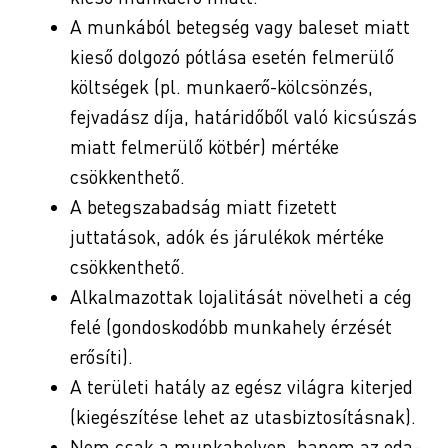
A munkából betegség vagy baleset miatt
kieső dolgozó pótlása esetén felmerülő
költségek (pl. munkaerő-kölcsönzés,
fejvadász díja, határidőből való kicsúszás
miatt felmerülő kötbér) mértéke
csökkenthető.
A betegszabadság miatt fizetett
juttatások, adók és járulékok mértéke
csökkenthető.
Alkalmazottak lojalitását növelheti a cég
felé (gondoskodóbb munkahely érzését
erősíti).
A területi hatály az egész világra kiterjed
(kiegészítése lehet az utasbiztosításnak).
Nem csak a munkahelyen, hanem az oda-