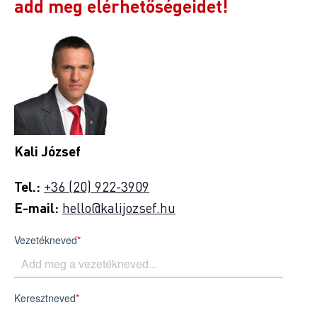
add meg elérhetőségeidet!
Kali József
Tel.:
+36 (20) 922-3909
E-mail:
hello@kalijozsef.hu