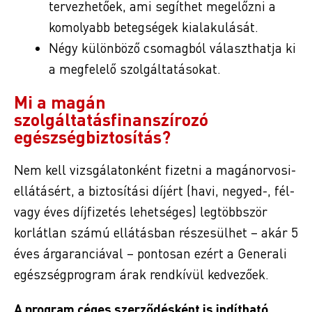
tervezhetőek, ami segíthet megelőzni a
komolyabb betegségek kialakulását.
Négy különböző csomagból választhatja ki
a megfelelő szolgáltatásokat.
Mi a magán
szolgáltatásfinanszírozó
egészségbiztosítás?
Nem kell vizsgálatonként fizetni a magánorvosi-
ellátásért, a biztosítási díjért (havi, negyed-, fél-
vagy éves díjfizetés lehetséges) legtöbbször
korlátlan számú ellátásban részesülhet – akár 5
éves árgaranciával – pontosan ezért a Generali
egészségprogram árak rendkívül kedvezőek.
A program céges szerződésként is indítható,