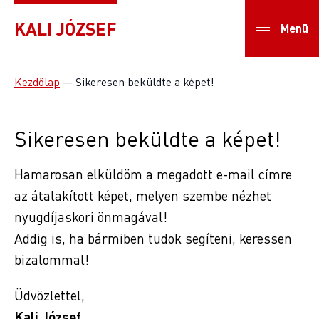
KALI JÓZSEF
Menü
Kezdőlap
—
Sikeresen beküldte a képet!
Sikeresen beküldte a képet!
Hamarosan elküldöm a megadott e-mail címre
az átalakított képet, melyen szembe nézhet
nyugdíjaskori önmagával!
Addig is, ha bármiben tudok segíteni, keressen
bizalommal!
Üdvözlettel,
Kali József