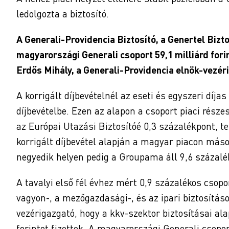
ledolgozta a biztosító.
A Generali-Providencia Biztosító, a Genertel Bizto
magyarországi Generali csoport 59,1 milliárd forin
Erdős Mihály, a Generali-Providencia elnök-vezé
A korrigált díjbevételnél az eseti és egyszeri díj
díjbevételbe. Ezen az alapon a csoport piaci része
az Európai Utazási Biztosítóé 0,3 százalékpont, te
korrigált díjbevétel alapján a magyar piacon máso
negyedik helyen pedig a Groupama áll 9,6 százalé
A tavalyi első fél évhez mért 0,9 százalékos csop
vagyon-, a mezőgazdasági-, és az ipari biztosítás
vezérigazgató, hogy a kkv-szektor biztosításai ala
forintot fizettek. A magyarországi Generali csopo