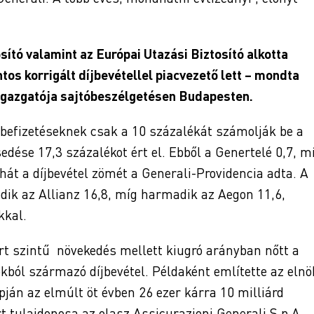
sító valamint az Európai Utazási Biztosító alkotta
tos korrigált díjbevétellel piacvezető lett – mondta
rigazgatója sajtóbeszélgetésen Budapesten.
as befizetéseknek csak a 10 százalékát számolják be a
sedése 17,3 százalékot ért el. Ebből a Genertelé 0,7, m
hát a díjbevétel zömét a Generali-Providencia adta. A
dik az Allianz 16,8, míg harmadik az Aegon 11,6,
kkal.
ort szintű növekedés mellett kiugró arányban nőtt a
okból származó díjbevétel. Példaként említette az elnö
pján az elmúlt öt évben 26 ezer kárra 10 milliárd
rt tulajdonosa az olasz Assicurazioni Generali S.p.A,