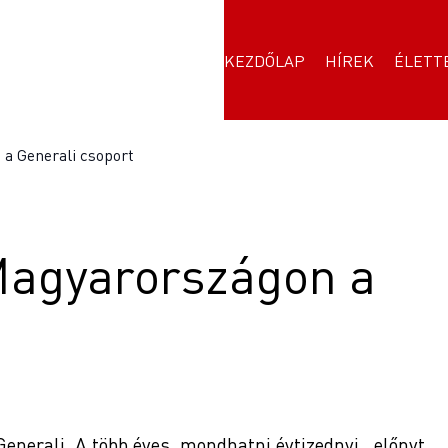
KEZDŐLAP
HÍREK
ÉLETT
 a Generali csoport
 Magyarországon a
 Generali. A több éves, mondhatni évtizednyi , előnyt