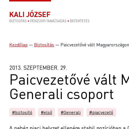
KALI JÓZSEF
BIZTOSÍTÁS
•
PÉNZÜGYI TANÁCSADÁS
•
BEFEKTETÉS
Kezdőlap
—
Biztosítás
—
Paicvezetővé vált Magyarországon
2013. SZEPTEMBER. 29.
Paicvezetővé vált
Generali csoport
#biztosító
#első
#Generali
#piacvezető
A nehéz piaci helyzet ellenére stabil pozícióban a