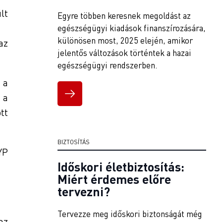
lt
Egyre többen keresnek megoldást az
egészségügyi kiadások finanszírozására,
különösen most, 2025 elején, amikor
az
jelentős változások történtek a hazai
egészségügyi rendszerben.
 a
 a
tt
BIZTOSÍTÁS
YP
Időskori életbiztosítás:
Miért érdemes előre
tervezni?
Tervezze meg időskori biztonságát még
az