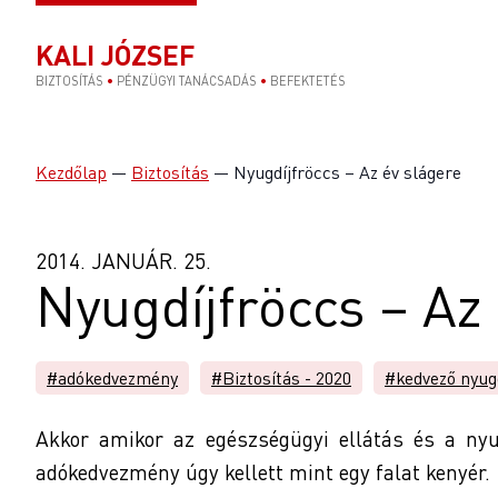
KALI JÓZSEF
BIZTOSÍTÁS
•
PÉNZÜGYI TANÁCSADÁS
•
BEFEKTETÉS
Kezdőlap
—
Biztosítás
—
Nyugdíjfröccs – Az év slágere
2014. JANUÁR. 25.
Nyugdíjfröccs – Az
#adókedvezmény
#Biztosítás - 2020
#kedvező nyug
Akkor amikor az egészségügyi ellátás és a ny
adókedvezmény úgy kellett mint egy falat kenyér.