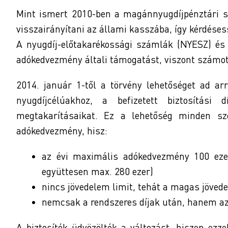
Mint ismert 2010-ben a magánnyugdíjpénztári sz
visszairányítani az állami kasszába, így kérdéses
A nyugdíj-előtakarékossági számlák (NYESZ) é
adókedvezmény általi támogatást, viszont számott
2014. január 1-től a törvény lehetőséget ad ar
nyugdíjcélúakhoz, a befizetett biztosítás
megtakarításaikat. Ez a lehetőség minden sz
adókedvezmény, hisz:
az évi maximális adókedvezmény 100 eze
együttesen max. 280 ezer)
nincs jövedelem limit, tehát a magas jöved
nemcsak a rendszeres díjak után, hanem az 
A biztosítók üdvözölték a változást, hiszen ez