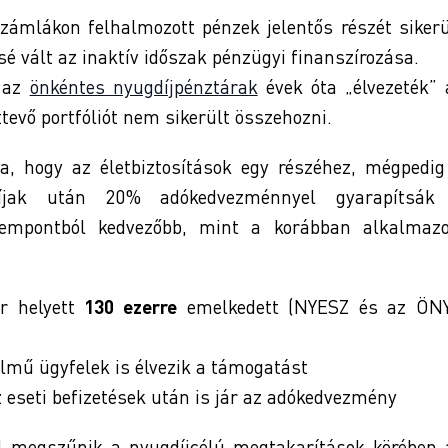
ámlákon felhalmozott pénzek jelentős részét sikerü
sé vált az inaktív időszak pénzügyi finanszírozása.
s az
önkéntes nyugdíjpénztárak
évek óta „élvezeték” 
evő portfóliót nem sikerült összehozni.
ra, hogy az életbiztosítások egy részéhez, mégpedig
i díjak után 20% adókedvezménnyel gyarapítsák
empontból kedvezőbb, mint a korábban alkalmazo
r helyett
130 ezerre
emelkedett (NYESZ és az ÖN
elmű ügyfelek is élvezik a támogatást
eseti befizetések után is jár az adókedvezmény
zel megszűnik a nyugdíjcélú megtakarítások körében 