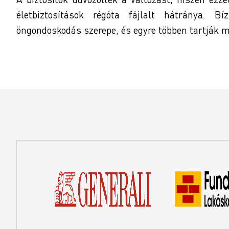
életbiztosítások régóta fájlalt hátránya. B
öngondoskodás szerepe, és egyre többen tartják m