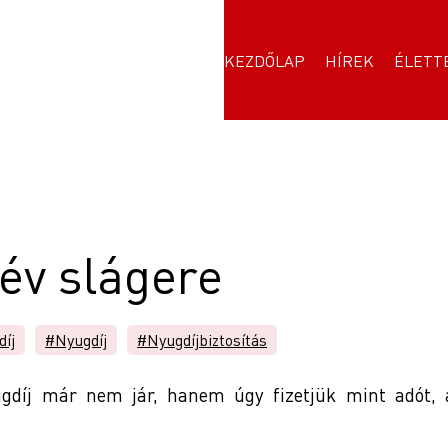
KEZDŐLAP
HÍREK
ÉLETT
 év slágere
díj
#Nyugdíj
#Nyugdíjbiztosítás
ugdíj már nem jár, hanem úgy fizetjük mint adót, 