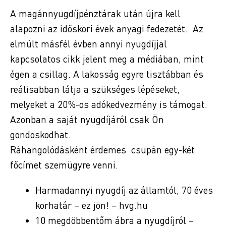
A magánnyugdíjpénztárak után újra kell
alapozni az időskori évek anyagi fedezetét. Az
elmúlt másfél évben annyi nyugdíjjal
kapcsolatos cikk jelent meg a médiában, mint
égen a csillag. A lakosság egyre tisztábban és
reálisabban látja a szükséges lépéseket,
melyeket a 20%-os adókedvezmény is támogat.
Azonban a saját nyugdíjáról csak Ön
gondoskodhat.
Ráhangolódásként érdemes csupán egy-két
főcímet szemügyre venni.
Harmadannyi nyugdíj az államtól, 70 éves
korhatár – ez jön! – hvg.hu
10 megdöbbentőm ábra a nyugdíjról –