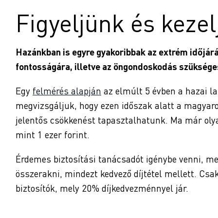
Figyeljünk és keze
Hazánkban is egyre gyakoribbak az extrém időjár
fontosságára, illetve az öngondoskodás szüksége
Egy
felmérés alapján
az elmúlt 5 évben a hazai l
megvizsgáljuk, hogy ezen időszak alatt a magyaro
jelentős csökkenést tapasztalhatunk. Ma már olyan
mint 1 ezer forint.
Érdemes biztosítási tanácsadót igénybe venni, me
összerakni, mindezt kedvező díjtétel mellett. Csak
biztosítók, mely 20% díjkedvezménnyel jár.