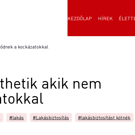
KEZDŐLAP
HÍREK
ÉLETT
rődnek a kockázatokkal
thetik akik nem
atokkal
ő
#lakás
#Lakásbiztosítás
#lakásbiztosítást kötnék