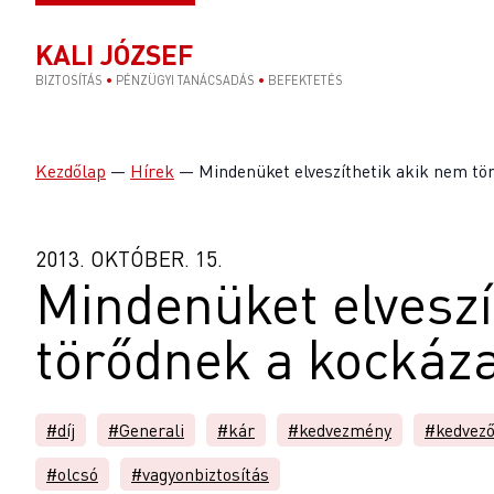
KALI JÓZSEF
BIZTOSÍTÁS
•
PÉNZÜGYI TANÁCSADÁS
•
BEFEKTETÉS
Kezdőlap
—
Hírek
—
Mindenüket elveszíthetik akik nem tö
2013. OKTÓBER. 15.
Mindenüket elveszí
törődnek a kockáz
#díj
#Generali
#kár
#kedvezmény
#kedvez
#olcsó
#vagyonbiztosítás