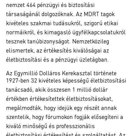
nemzet 464 pénzügyi és biztosítási
társaságánál dolgozóknak. Az MDRT tagok
kivételes szakmai tudásukról, szigorú etikai
normáikról, és kimagasló ügyfélkapcsolatukról
tesznek tanúbizonyságot. Nemzetközileg
elismertek, az értékesítés kiválóságai az
életbiztosítási és a pénzügyi üzletágban.
Az Egymillió Dolláros Kerekasztal története
1927-ben 32 kivételes képességű életbiztosítási
tanácsadó, akik összesen 1 millió dollár
értékben értékesítettek életbiztosításokat,
megálmodták, hogy idejük egy részét annak
szentelik, hogy fórumokon fogják elősegíteni a
kiváló minőségű és professzionális
életbiztosítási értékesítést és szolgáltatást. Az