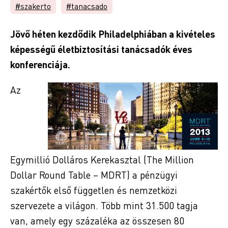
#szakerto
#tanacsado
Jövő héten kezdődik Philadelphiában a kivételes
képességű életbiztosítási tanácsadók éves
konferenciája.
Az
Egymillió Dolláros Kerekasztal (The Million
Dollar Round Table – MDRT) a pénzügyi
szakértők első független és nemzetközi
szervezete a világon. Több mint 31.500 tagja
van, amely egy százaléka az összesen 80