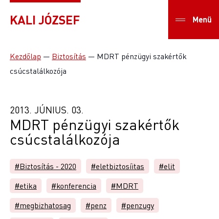
KALI JÓZSEF
Menü
Kezdőlap
—
Biztosítás
—
MDRT pénzügyi szakértők
csúcstalálkozója
2013. JÚNIUS. 03.
MDRT pénzügyi szakértők
csúcstalálkozója
#Biztosítás - 2020
#eletbiztosíitas
#elit
#etika
#konferencia
#MDRT
#megbizhatosag
#penz
#penzugy