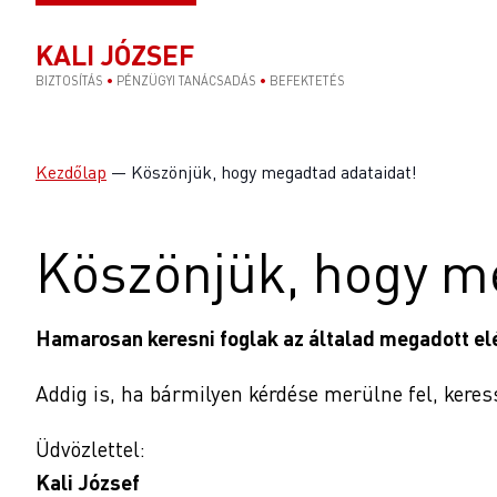
KALI JÓZSEF
BIZTOSÍTÁS
•
PÉNZÜGYI TANÁCSADÁS
•
BEFEKTETÉS
Kezdőlap
—
Köszönjük, hogy megadtad adataidat!
Köszönjük, hogy m
Hamarosan keresni foglak az általad megadott el
Addig is, ha bármilyen kérdése merülne fel, kere
Üdvözlettel:
Kali József