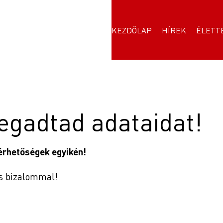
KEZDŐLAP
HÍREK
ÉLETT
egadtad adataidat!
érhetőségek egyikén!
ss bizalommal!