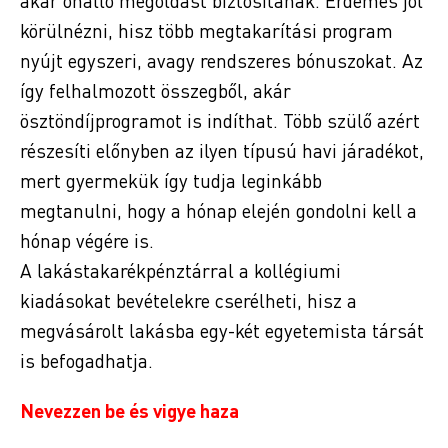
akár önálló megoldást biztosítanak. Érdemes jól
körülnézni, hisz több megtakarítási program
nyújt egyszeri, avagy rendszeres bónuszokat. Az
így felhalmozott összegből, akár
ösztöndíjprogramot is indíthat. Több szülő azért
részesíti előnyben az ilyen típusú havi járadékot,
mert gyermekük így tudja leginkább
megtanulni, hogy a hónap elején gondolni kell a
hónap végére is.
A lakástakarékpénztárral a kollégiumi
kiadásokat bevételekre cserélheti, hisz a
megvásárolt lakásba egy-két egyetemista társát
is befogadhatja.
Nevezzen be és vigye haza