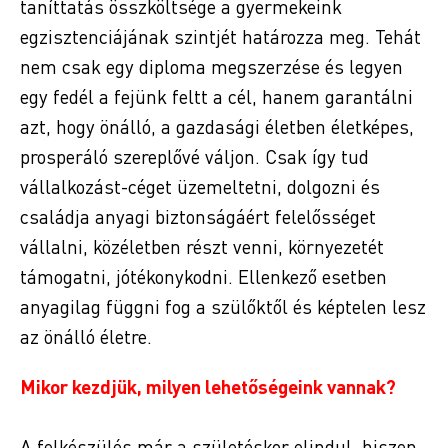
taníttatás összköltsége a gyermekeink
egzisztenciájának szintjét határozza meg. Tehát
nem csak egy diploma megszerzése és legyen
egy fedél a fejünk feltt a cél, hanem garantálni
azt, hogy önálló, a gazdasági életben életképes,
prosperáló szereplővé váljon. Csak így tud
vállalkozást-céget üzemeltetni, dolgozni és
családja anyagi biztonságáért felelősséget
vállalni, közéletben részt venni, környezetét
támogatni, jótékonykodni. Ellenkező esetben
anyagilag függni fog a szülőktől és képtelen lesz
az önálló életre.
Mikor kezdjük, milyen lehetőségeink vannak?
A felkészülés már a születéskor elindul, hiszen