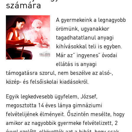
számára
A gyermekeink a legnagyobb
örömünk, ugyanakkor
tagadhatatlanul anyagi
kihívásokkal teli is egyben.
Már az” ingyenes” óvodai
ellátás is anyagi
támogatásra szorul, nem beszélve az alsó-,
közép- és felsőiskolai kiadásokról.
Egyik legkedvesebb ügyfelem, József,
megosztotta 14 éves lánya gimnáziumi
felvételijének élményeit. Őszintén mesélte, hogy
amikor az nagyobbik gyermeke felvételizett, 2
évvel ezelőtt, elkövették azt a hibát, hogy csak