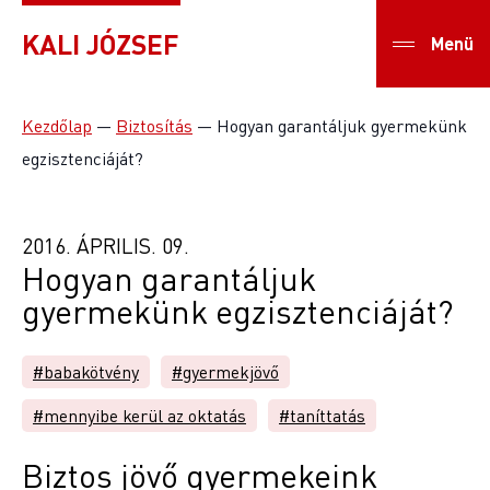
KALI JÓZSEF
Menü
Kezdőlap
—
Biztosítás
—
Hogyan garantáljuk gyermekünk
egzisztenciáját?
2016. ÁPRILIS. 09.
Hogyan garantáljuk
gyermekünk egzisztenciáját?
#babakötvény
#gyermekjövő
#mennyibe kerül az oktatás
#taníttatás
Biztos jövő gyermekeink