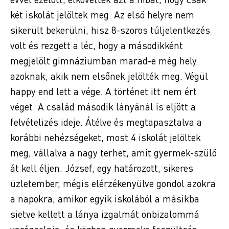
két iskolát jelöltek meg. Az első helyre nem
sikerült bekerülni, hisz 8-szoros túljelentkezés
volt és rezgett a léc, hogy a másodikként
megjelölt gimnáziumban marad-e még hely
azoknak, akik nem elsőnek jelölték meg. Végül
happy end lett a vége. A történet itt nem ért
véget. A család második lányánál is eljött a
felvételizés ideje. Átélve és megtapasztalva a
korábbi nehézségeket, most 4 iskolát jelöltek
meg, vállalva a nagy terhet, amit gyermek-szülő
át kell éljen. József, egy határozott, sikeres
üzletember, mégis elérzékenyülve gondol azokra
a napokra, amikor egyik iskolából a másikba
sietve kellett a lánya izgalmát önbizalommá