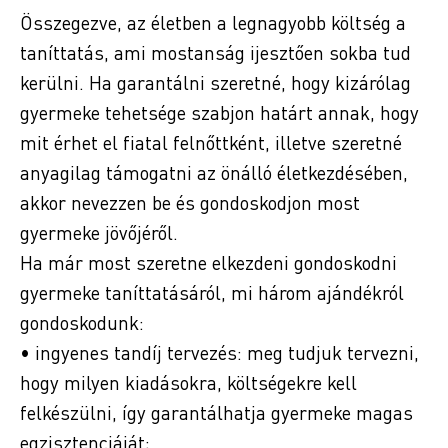
Összegezve, az életben a legnagyobb költség a
taníttatás, ami mostanság ijesztően sokba tud
kerülni. Ha garantálni szeretné, hogy kizárólag
gyermeke tehetsége szabjon határt annak, hogy
mit érhet el fiatal felnőttként, illetve szeretné
anyagilag támogatni az önálló életkezdésében,
akkor nevezzen be és gondoskodjon most
gyermeke jövőjéről.
Ha már most szeretne elkezdeni gondoskodni
gyermeke taníttatásáról, mi három ajándékról
gondoskodunk:
• ingyenes tandíj tervezés: meg tudjuk tervezni,
hogy milyen kiadásokra, költségekre kell
felkészülni, így garantálhatja gyermeke magas
egzisztenciáját;