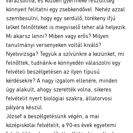
varázsolnia, és közben gyermeke feszültség
könnyeit felitatni egy zsebkendővel. Nehéz azzal
szembesülni, hogy egy serdülő, törékeny ifjú
lelket felnőtteket is megviselő teher alá helyezik.
Mi akarsz lenni? Miben vagy erős? Milyen
tanulmányi versenyeken voltál kiváló?
Nyelvvizsga? Tegyük a szívünkre a kezünket, mi
felnőttek, tudnánk-e könnyedén válaszolni egy
felvételi beszélgetésen az ilyen típusú
kérdésekre? A nagy izgalom ellenére, minden
úgy alakult, ahogy szerették volna, sikeres
felvételit nyert biológiai szakra, állatorvosi
pályára készül.
József a beszélgetésünk végén, a mai
középiskolai felvételit, a 90-es évek egyetemi