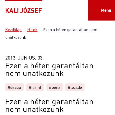
KALI JÓZSEF
Menü
Kezdőlap
—
Hírek
—
Ezen a héten garantáltan nem
unatkozunk
2013. JÚNIUS. 03.
Ezen a héten garantáltan
nem unatkozunk
#deviza
#forint
#penz
#tozsde
Ezen a héten garantáltan
nem unatkozunk