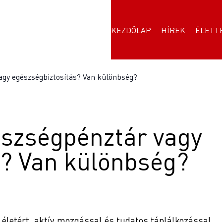
KEZDŐLAP
HÍREK
ÉLETT
agy egészségbiztosítás? Van különbség?
szségpénztár vagy
s? Van különbség?
életért, aktív mozgással és tudatos táplálkozással.