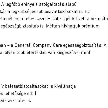
A legfőbb erénye a szolgáltatás alapú
akár a legköltségesebb beavatkozásokat is. Ez
llenében, a teljes kezelés költségét kifizeti a biztosítá
b egészségbiztosítás is. Méltán hívhatjuk prémium
ban – a Generali Company Care egészségbiztosítás. A
a, olyan többletértékkel van kiegészítve, mint
ív balesetbiztosításokat is kiválthatja
és lehetősége stb.)
nedzserszűrések