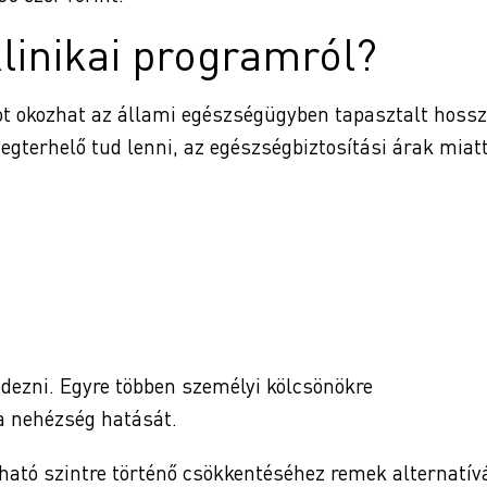
klinikai programról?
t okozhat az állami egészségügyben tapasztalt hoss
megterhelő tud lenni, az egészségbiztosítási árak miat
dezni. Egyre többen személyi kölcsönökre
a nehézség hatását.
ható szintre történő csökkentéséhez remek alternatív