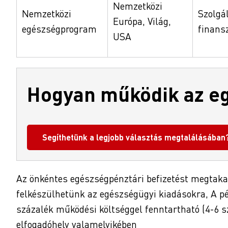
Nemzetközi
Nemzetközi
Szolgá
Európa, Világ,
egészségprogram
finans
USA
Hogyan működik az e
Segíthetünk a legjobb választás megtalálásában
Az önkéntes egészségpénztári befizetést megtaka
felkészülhetünk az egészségügyi kiadásokra, A p
százalék működési költséggel fenntartható (4-6 
elfogadóhely valamelyikében