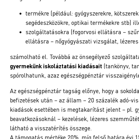
termékre (például: gyógyszerekre, kötszere
segédeszközökre, optikai termékekre stb) ill
szolgáltatásokra (fogorvosi ellátásra – szű
ellátásra – nőgyógyászati vizsgálat, lézere
számolható el. Továbbá az önsegélyező szolgálta
gyermekünk iskoláztatási kiadásait
(tankönyv, tan
spórolhatunk, azaz egészségpénztár visszaigényl
Az egészségpénztár tagság előnye, hogy a sokoldal
befizetések után – az állam – 20 százalék adó-vis
kiadások esettében is megtakarítást jelent – pl. 
beavatkozásoknál – kezelések, lézeres szemműtét,
látható a visszatérítés összege.
A támogatás mértéke 20%, míg felső határa évi 15