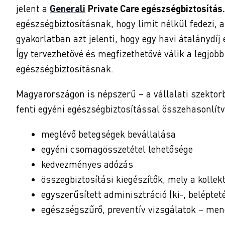
jelent a
Generali
Private Care egészségbiztosítás.
egészségbiztosításnak, hogy limit nélkül fedezi, 
gyakorlatban azt jelenti, hogy egy havi átalánydíj e
Így tervezhetővé és megfizethetővé válik a legjob
egészségbiztosításnak.
Magyarországon is népszerű – a vállalati szektor
fenti egyéni egészségbiztosítással összehasonlítv
meglévő betegségek bevállalása
egyéni csomagösszetétel lehetősége
kedvezményes adózás
összegbiztosítási kiegészítők, mely a kollekt
egyszerűsített adminisztráció (ki-, beléptet
egészségszűrő, preventív vizsgálatok – me