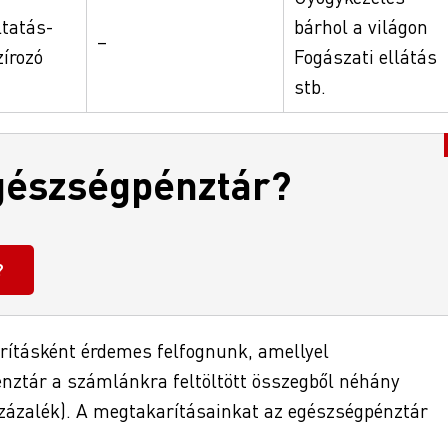
ltatás-
bárhol a világon
–
zírozó
Fogászati ellátás
stb.
gészségpénztár?
?
rításként érdemes felfognunk, amellyel
énztár a számlánkra feltöltött összegből néhány
százalék). A megtakarításainkat az egészségpénztár