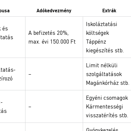
pusa
Adókedvezmény
Extrák
Iskoláztatási
 és
A befizetés 20%,
költségek
ltatás
max. évi 150.000 Ft
Táppénz
kiegészítés stb.
Limit nélküli
ltatás-
–
szolgáltatások
zírozó
Magánkórház stb.
Egyéni csomagok
-
–
Kármentességi
tás
visszatérítés stb.
Gyógykezelés