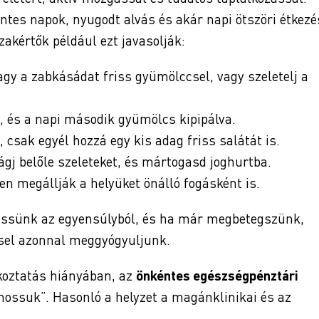
ntes napok, nyugodt alvás és akár napi ötszöri étkezé
zakértők például ezt javasolják:
agy a zabkásádat friss gyümölccsel, vagy szeletelj a
a, és a napi második gyümölcs kipipálva.
 csak egyél hozzá egy kis adag friss salátát is.
ágj belőle szeleteket, és mártogasd joghurtba.
ien megállják a helyüket önálló fogásként is.
iessünk az egyensúlyból, és ha már megbetegszünk,
sel azonnal meggyógyuljunk.
ékoztatás hiányában, az
önkéntes egészségpénztári
ossuk”. Hasonló a helyzet a magánklinikai és az