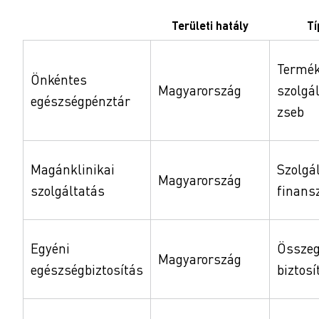
Területi hatály
Tí
Termék
Önkéntes
Magyarország
szolgá
egészségpénztár
zseb
Magánklinikai
Szolgá
Magyarország
szolgáltatás
finans
Egyéni
Összeg
Magyarország
egészségbiztosítás
biztosí