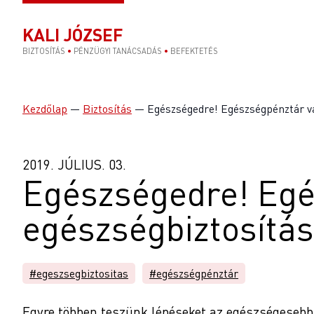
KALI JÓZSEF
BIZTOSÍTÁS
•
PÉNZÜGYI TANÁCSADÁS
•
BEFEKTETÉS
Kezdőlap
—
Biztosítás
—
Egészségedre! Egészségpénztár v
2019. JÚLIUS. 03.
Egészségedre! Egé
egészségbiztosítá
#egeszsegbiztositas
#egészségpénztár
Egyre többen teszünk lépéseket az egészségesebb 