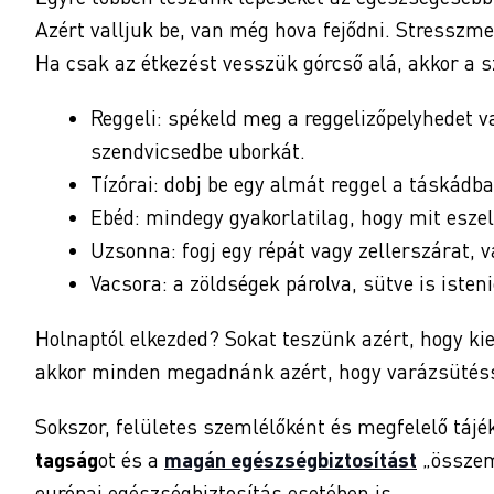
Azért valljuk be, van még hova fejődni. Stresszme
Ha csak az étkezést vesszük górcső alá, akkor a s
Reggeli: spékeld meg a reggelizőpelyhedet v
szendvicsedbe uborkát.
Tízórai: dobj be egy almát reggel a táskádb
Ebéd: mindegy gyakorlatilag, hogy mit eszel,
Uzsonna: fogj egy répát vagy zellerszárat, v
Vacsora: a zöldségek párolva, sütve is isten
Holnaptól elkezded? Sokat teszünk azért, hogy k
akkor minden megadnánk azért, hogy varázsütés
Sokszor, felületes szemlélőként és megfelelő táj
tagság
ot és a
magán egészségbiztosítást
„összem
európai egészségbiztosítás esetében is.