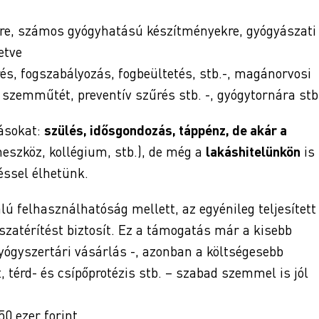
kre, számos gyógyhatású készítményekre, gyógyászati
etve
rés, fogszabályozás, fogbeültetés, stb.-, magánorvosi
s szemműtét, preventív szűrés stb. -, gyógytornára stb
tásokat:
szülés, idősgondozás, táppénz, de akár a
eszköz, kollégium, stb.), de még a
lakáshitelünkön
is
éssel élhetünk.
ú felhasználhatóság mellett, az egyénileg teljesített
szatérítést biztosít. Ez a támogatás már a kisebb
gyógyszertári vásárlás -, azonban a költségesebb
 térd- és csípőprotézis stb. – szabad szemmel is jól
0 ezer forint.