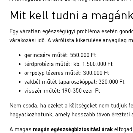
Mit kell tudni a magán
Egy váratlan egészségügyi probléma esetén gondo
várakozási idő. A várólista kikerülése anyagilag 
gerincsérv műtét: 550.000 Ft
térdprotézis műtét: kb. 1.500.000 Ft
orrpolyp lézeres műtét: 300.000 Ft
vakbél műtét laparoszkóppal: 320.000 Ft
visszér műtét: 190-350 ezer Ft
Nem csoda, ha ezeket a költségeket nem tudjuk fe
hagyatkozhatunk, amely hosszabb távon érezteti 
A magas
magán egészségbiztosítási árak
elfogad