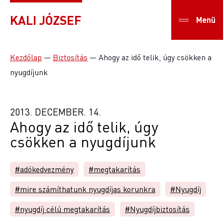
KALI JÓZSEF
Menü
Kezdőlap
—
Biztosítás
—
Ahogy az idő telik, úgy csökken a
nyugdíjunk
2013. DECEMBER. 14.
Ahogy az idő telik, úgy
csökken a nyugdíjunk
#adókedvezmény
#megtakarítás
#mire számíthatunk nyugdíjas korunkra
#Nyugdíj
#nyugdíj célú megtakarítás
#Nyugdíjbiztosítás